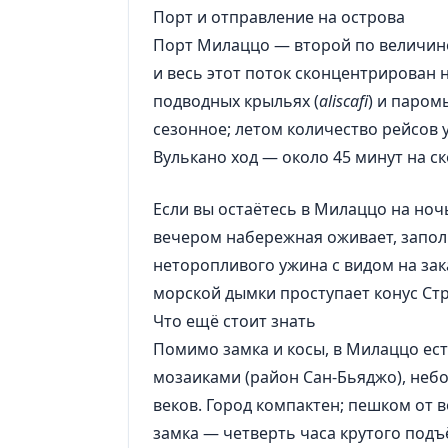
Порт и отправление на острова
Порт Милаццо — второй по величине
и весь этот поток сконцентрирован н
подводных крыльях (
aliscafi
) и паром
сезонное; летом количество рейсов у
Вулькано ход — около 45 минут на с
Если вы остаётесь в Милаццо на ноч
вечером набережная оживает, запол
неторопливого ужина с видом на зака
морской дымки проступает конус Стр
Что ещё стоит знать
Помимо замка и косы, в Милаццо ест
мозаиками (район Сан-Бьяджо), небо
веков. Город компактен; пешком от в
замка — четверть часа крутого подъ