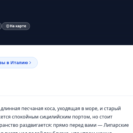
На карте
зы в Италию
линная песчаная коса, уходящая в море, и старый
ажется спокойным сицилийским портом, но стоит
транство раздвигается: прямо перед вами — Липарские