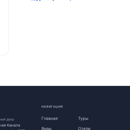
НАВИГАЦИЯ
Главная
Туры
нный двор
ная Канала
Визы
Отели