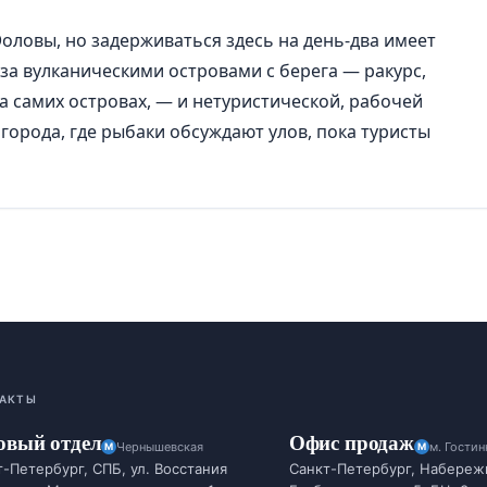
Эоловы, но задерживаться здесь на день-два имеет
за вулканическими островами с берега — ракурс,
на самих островах, — и нетуристической, рабочей
орода, где рыбаки обсуждают улов, пока туристы
АКТЫ
овый отдел
Офис продаж
Чернышевская
м. Гости
-Петербург, СПБ, ул. Восстания
Санкт-Петербург, Набереж