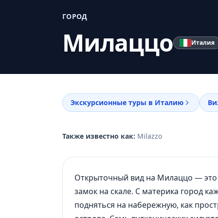
ГОРОД
Милаццо
Италия
Экскурсионные туры в Италию
Ви
Также известно как:
Milazzo
Открыточный вид на Милаццо — это д
замок на скале. С материка город к
подняться на набережную, как прос