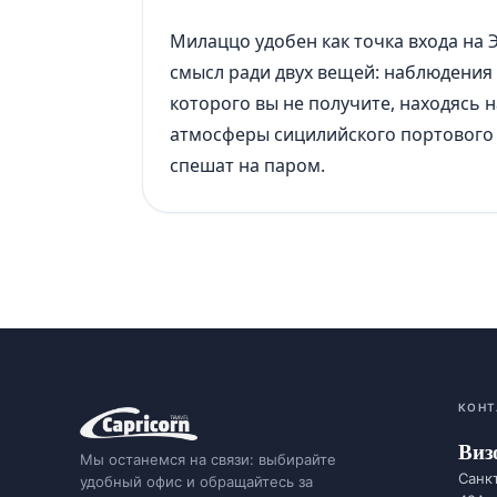
Милаццо удобен как точка входа на 
смысл ради двух вещей: наблюдения 
которого вы не получите, находясь 
атмосферы сицилийского портового г
спешат на паром.
КОНТ
Виз
Мы останемся на связи: выбирайте
Санкт
удобный офис и обращайтесь за