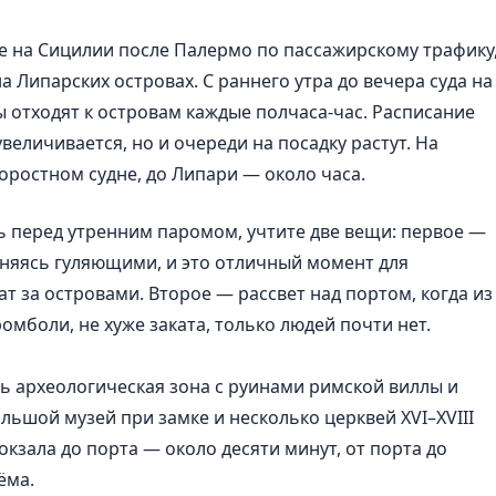
 на Сицилии после Палермо по пассажирскому трафику
а Липарских островах. С раннего утра до вечера суда на
ы отходят к островам каждые полчаса-час. Расписание
величивается, но и очереди на посадку растут. На
коростном судне, до Липари — около часа.
ь перед утренним паромом, учтите две вещи: первое —
няясь гуляющими, и это отличный момент для
т за островами. Второе — рассвет над портом, когда из
омболи, не хуже заката, только людей почти нет.
ь археологическая зона с руинами римской виллы и
льшой музей при замке и несколько церквей XVI–XVIII
окзала до порта — около десяти минут, от порта до
ёма.