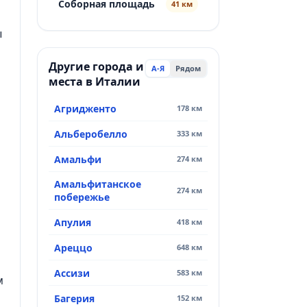
Соборная площадь
41 км
ы
Другие города и
А-Я
Рядом
места в Италии
Агридженто
178 км
Альберобелло
333 км
Амальфи
274 км
Амальфитанское
274 км
побережье
Апулия
418 км
Ареццо
648 км
Ассизи
583 км
м
Багерия
152 км