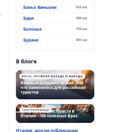
Баньо Виньони
616 км
,
Бари
350 км
Болонья
770 км
Бурано
841 км
В блоге
ВИЗЫ, ПРАВИЛА ВЪЕЗДА И ВЫЕЗДА
26.05.2026
Визовый дайджест за май 2026:
что изменилось для российских
туристов
РАЗГОВОРНИКИ
Разговорник для туриста в
Италии – 100 полезных фраз
Италия, другие публикации