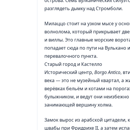
острова. Семь вулканических силуэто
разглядеть дымку над Стромболи.
Милаццо стоит на узком мысе у осн
волнолома, который прикрывает две 
и виллы. Это главные морские ворот
попадает сюда по пути на Вулькано 
перевалочного пункта.
Старый город и Кастелло
Исторический центр,
Borgo Antico
, вт
века — это не музейный квартал, а 
верёвках бельём и котами на порога
булыжником, и ведут они неизбежно 
занимающей вершину холма.
Замок вырос из арабской цитадели,
швабы при Фридрихе II, а затем ис