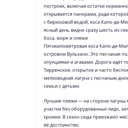
построек, включая остатки норманнс
открывается панорама, ради которой
с бирюзовой водой, коса Капо-ди-Ми
ясный день видно сразу шесть из се
Коса, море и пляжи
Пятикилометровая коса Капо-ди-Мила
островом Вулькано. Это песчаная п
опунциями и агавами. Дорога идёт п
Тирренское, открытое и часто беспо
мелководная лагуна с песчаным дном
семьи с детьми.
Лучшие пляжи — на стороне лагуны 
участки без оборудованных лидо, за
кромки. В сезон сюда приезжают мес
её достоинство.