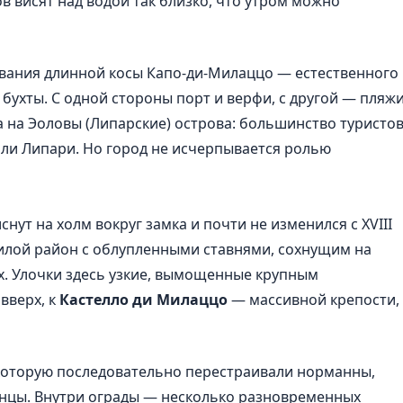
в висят над водой так близко, что утром можно
ования длинной косы Капо-ди-Милаццо — естественного
бухты. С одной стороны порт и верфи, с другой — пляж
а на Эоловы (Липарские) острова: большинство туристо
или Липари. Но город не исчерпывается ролью
иснут на холм вокруг замка и почти не изменился с XVIII
жилой район с облупленными ставнями, сохнущим на
х. Улочки здесь узкие, вымощенные крупным
вверх, к
Кастелло ди Милаццо
— массивной крепости,
 которую последовательно перестраивали норманны,
панцы. Внутри ограды — несколько разновременных