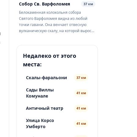
разделённых узким скальным выступом.
Собор Св. Варфоломея
37 км
В солнечный день лучи, пронизывая
Белокаменная колокольня собора
толщу, окрашивают воду в холодный
Святого Варфоломея видна из любой
кобальт, а на мокрых стенах проступают
точки гавани. Она венчает отвесную
извилистые кальцитовые наплывы — по
вулканическую скалу, на которой вырос
и
м...
замок Липари, — и служит надёжным
в
ориентиром для паромов, идущих из
Милаццо. Дорога к храму начинается
Недалеко от этого
прямо от причала: крутая лестница
выводит из шума порта в тишину
места:
крепостного бастиона, где под ногами
шершавый туф, а н...
Скалы-фаральони
37 км
Сады Виллы
41 км
Комунале
Античный театр
41 км
Улица Корсо
41 км
Умберто