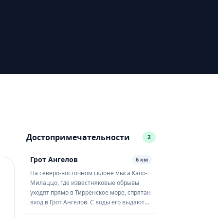
Достопримечательности
2
Грот Ангелов
6 км
На северо-восточном склоне мыса Капо-
Милаццо, где известняковые обрывы
уходят прямо в Тирренское море, спрятан
вход в Грот Ангелов. С воды его выдают
два неровных каменных свода,