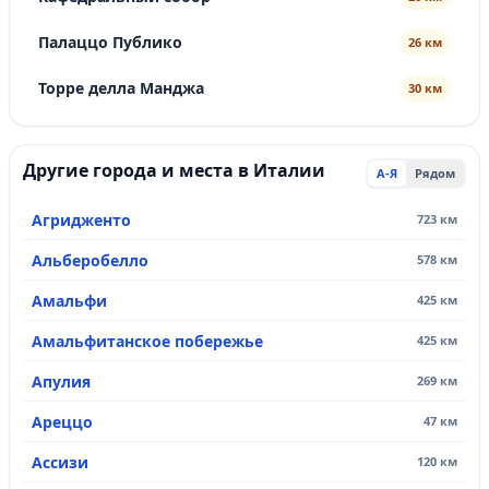
Палаццо Публико
26 км
Торре делла Манджа
30 км
Другие города и места в Италии
А-Я
Рядом
Агридженто
723 км
Альберобелло
578 км
Амальфи
425 км
Амальфитанское побережье
425 км
Апулия
269 км
Ареццо
47 км
Ассизи
120 км