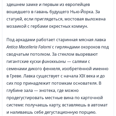
здешнем замке и первым из европейцев
вошедшего в гавань будущего Нью-Йорка. За
статуей, если приглядеться, мостовая выложена
мозаикой с гербами окрестных коммун.
Под аркадами работает старинная мясная лавка
Antica Macelleria Falorni
с гирляндами окороков под
сводчатым потолком. За стеклом вызревают
гигантские куски
финоккьоны
— салями с
семенами дикого фенхеля, изобретённой именно
в Греве. Лавка существует с начала XIX века и до
сих пор принадлежит потомкам основателя. В
глубине зала — энотека, где можно
продегустировать местные вина по карточной
системе: получаешь карту, вставляешь в автомат
и наливаешь себе дегустационную порцию.