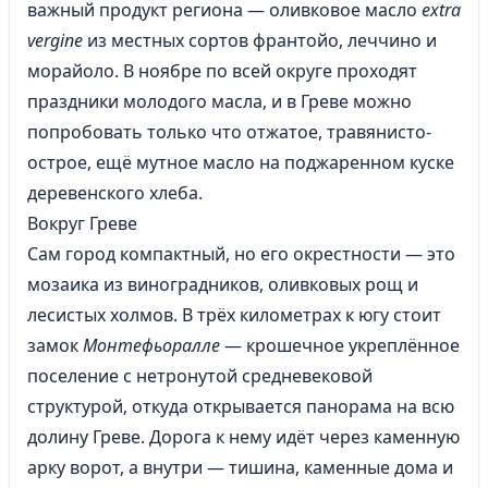
важный продукт региона — оливковое масло
extra
vergine
из местных сортов франтойо, леччино и
морайоло. В ноябре по всей округе проходят
праздники молодого масла, и в Греве можно
попробовать только что отжатое, травянисто-
острое, ещё мутное масло на поджаренном куске
деревенского хлеба.
Вокруг Греве
Сам город компактный, но его окрестности — это
мозаика из виноградников, оливковых рощ и
лесистых холмов. В трёх километрах к югу стоит
замок
Монтефьоралле
— крошечное укреплённое
поселение с нетронутой средневековой
структурой, откуда открывается панорама на всю
долину Греве. Дорога к нему идёт через каменную
арку ворот, а внутри — тишина, каменные дома и