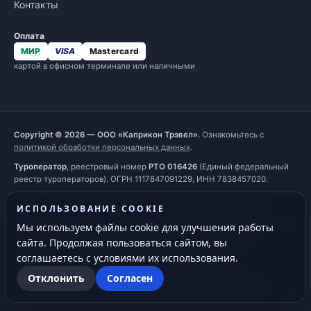
Контакты
Оплата
МИР
VISA
Mastercard
картой в офисном терминале или наличными
Copyright © 2026 — ООО «Каприкон Трэвел».
Ознакомьтесь с
политикой обработки персональных данных
.
Туроператор
, реестровый номер
РТО 016426
(Единый федеральный
реестр туроператоров). ОГРН 1117847091229, ИНН 7838457020.
Наш сайт, его материалы, дизайн являются объектами авторского
ИСПОЛЬЗОВАНИЕ COOKIE
права. Все права защищены и охраняются законом. Запрещается
использование любых материалов сайта без письменного разрешения
Мы используем файлы cookie для улучшения работы
правообладателя. При полном или частичном использовании
сайта. Продолжая пользоваться сайтом, вы
материалов гиперссылка на
https://capricorn.ru
обязательна.
соглашаетесь с условиями их использования.
Обращаем ваше внимание на то, что информация на сайте
Отклонить
Согласен
предоставлена исключительно для ознакомления и не является
публичной офертой, определяемой положениями ст. 437 ГК РФ.