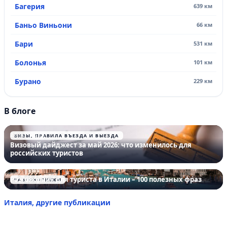
Багерия
639 км
Баньо Виньони
66 км
Бари
531 км
Болонья
101 км
Бурано
229 км
В блоге
26.05.2026
ВИЗЫ, ПРАВИЛА ВЪЕЗДА И ВЫЕЗДА
Визовый дайджест за май 2026: что изменилось для
российских туристов
Разговорник для туриста в Италии – 100 полезных фраз
РАЗГОВОРНИКИ
Италия, другие публикации