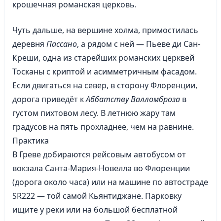
крошечная романская церковь.
Чуть дальше, на вершине холма, примостилась
деревня
Пассано
, а рядом с ней — Пьеве ди Сан-
Креши, одна из старейших романских церквей
Тосканы с криптой и асимметричным фасадом.
Если двигаться на север, в сторону Флоренции,
дорога приведёт к
Аббатству Валломброза
в
густом пихтовом лесу. В летнюю жару там
градусов на пять прохладнее, чем на равнине.
Практика
В Греве добираются рейсовым автобусом от
вокзала Санта-Мария-Новелла во Флоренции
(дорога около часа) или на машине по автостраде
SR222 — той самой Кьянтиджане. Парковку
ищите у реки или на большой бесплатной