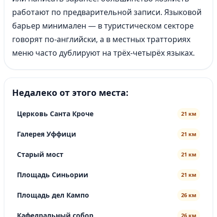
работают по предварительной записи. Языковой
барьер минимален — в туристическом секторе
говорят по-английски, а в местных тратториях
меню часто дублируют на трёх-четырёх языках.
Недалеко от этого места:
Церковь Санта Кроче
21 км
Галерея Уффици
21 км
Старый мост
21 км
Площадь Синьории
21 км
Площадь дел Кампо
26 км
Кафедральный собор
26 км