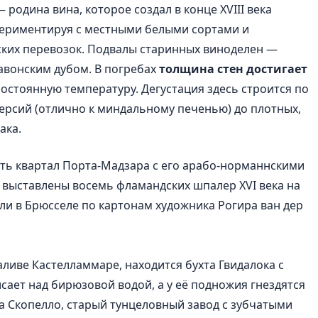
родина вина, которое создал в конце XVIII века
спериментируя с местными белыми сортами и
ских перевозок. Подвалы старинных виноделен —
авонским дубом. В погребах
толщина стен достигает
остоянную температуру. Дегустация здесь строится по
 версий (отлично к миндальному печенью) до плотных,
ака.
еть квартал Порта-Мадзара с его арабо-норманнскими
 выставлены восемь фламандских шпалер XVI века на
ли в Брюсселе по картонам художника Рогира ван дер
аливе Кастелламмаре, находится бухта Гвидалока с
исает над бирюзовой водой, а у её подножия гнездятся
а Скопелло, старый тунцеловный завод с зубчатыми