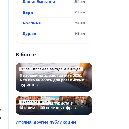
Баньо Виньони
581 км
Бари
517 км
Болонья
746 км
Бурано
849 км
В блоге
ВИЗЫ, ПРАВИЛА ВЪЕЗДА И ВЫЕЗДА
26.05.2026
Визовый дайджест за май 2026:
что изменилось для российских
туристов
РАЗГОВОРНИКИ
Разговорник для туриста в
Италии – 100 полезных фраз
к
я
Италия, другие публикации