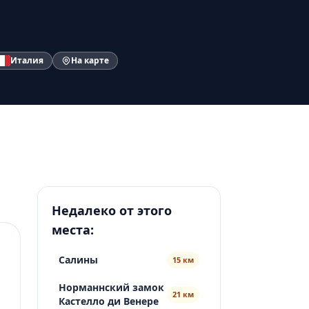
Италия
На карте
Недалеко от этого
места:
Салины
15 км
Норманнский замок
21 км
Кастелло ди Венере