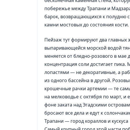
бесконечная каменная стена, котору
побережье между Трапани и Мадзар
барок, возвращающихся к полудню с
камни мостовых до состояния кости.
Пейзаж тут формируют два главных
выпаривающейся морской водой тянут
меняется от бледно-розового в мае д
концентрация соли достигает пика. 
лопастями — не декоративные, а раб
из одного бассейна в другой. Розов
крошечные рачки артемии — те самы
на мелководье с октября по март, и 
фоне заката над Эгадскими острова
бросают все дела и едут к солончака
Трапани — город кораллов и кускуса
Самый крупный город этой части по