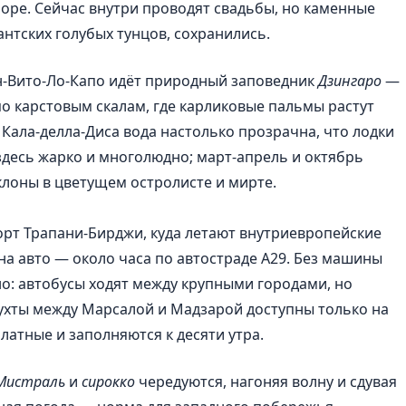
оре. Сейчас внутри проводят свадьбы, но каменные
гантских голубых тунцов, сохранились.
н-Вито-Ло-Капо идёт природный заповедник
Дзингаро
—
о карстовым скалам, где карликовые пальмы растут
 Кала-делла-Диса вода настолько прозрачна, что лодки
здесь жарко и многолюдно; март-апрель и октябрь
склоны в цветущем остролисте и мирте.
рт Трапани-Бирджи, куда летают внутриевропейские
на авто — около часа по автостраде A29. Без машины
о: автобусы ходят между крупными городами, но
бухты между Марсалой и Мадзарой доступны только на
платные и заполняются к десяти утра.
Мистраль
и
сирокко
чередуются, нагоняя волну и сдувая