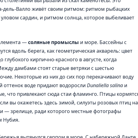
ю столетиями выгрызали из скал каменотёсы. Это
а-дель-Валло живёт своим ритмом: ритмом рыбацких
 уловом сардин, и ритмом солнца, которое выбеливает
 элемента —
соляные промыслы
и море. Бассейны с
ся вдоль берега, как геометрическая акварель: цвет
о глубокого кирпично-красного в августе, когда
Между дамбами стоят старые ветряки с шестью
очие. Некоторые из них до сих пор перекачивают воду
ый оттенок воде придают водоросли
Dunaliella salina
и
е, что привлекают сюда стаи фламинго. Птицы кормятс
если вы окажетесь здесь зимой, силуэты розовых птиц на
ми — зрелище, ради которого местные фотографы
м Нубия.
бережья вытянулся серпом в море. С набережной Данте