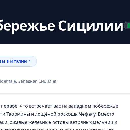
бережье Сицилии
зы в Италию
occidentale, Западная Сицилия
— первое, что встречает вас на западном побережье
ости Таормины и лощёной роскоши Чефалу. Вместо
аки, ржавые железные остовы ветряных мельниц и