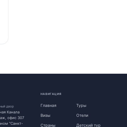
НАВИГАЦИЯ
Главная
Туры
нный двор
ная Канала
Визы
Отели
таж, офис 307
аном "Санкт-
Страны
Детский тур