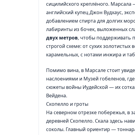
сицилийского креплёного. Марсала — 
английский купец Джон Вудхаус, эк
добавлением спирта для долгих мор
лабиринты из бочек, выложенных сл
двух метров
, чтобы поддерживать п
строгой схеме: от сухих золотистых
карамельных, с нотами инжира и таб
Помимо вина, в Марсале стоит увид
наслоениями и Музей гобеленов, где
сюжеты войны Иудейской — их сотка
Вейдена.
Скопелло и гроты
На северном отрезке побережья, в з
деревней Скопелло. Скала здесь нав
соколы. Главный ориентир — тоннар