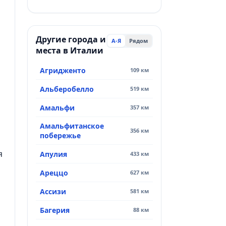
Другие города и
А-Я
Рядом
места в Италии
Агридженто
109 км
Альберобелло
519 км
Амальфи
357 км
Амальфитанское
356 км
побережье
я
Апулия
433 км
Ареццо
627 км
Ассизи
581 км
Багерия
88 км