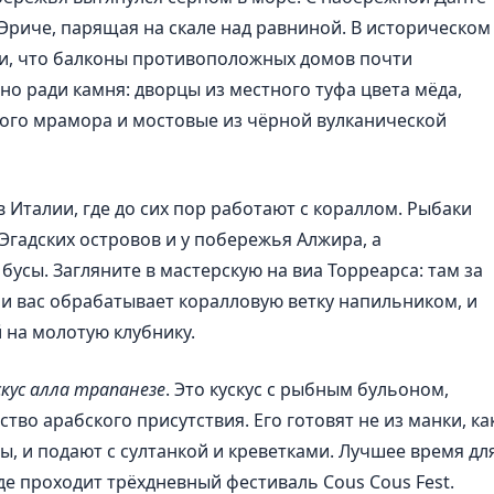
 Эриче, парящая на скале над равниной. В историческом
ки, что балконы противоположных домов почти
но ради камня: дворцы из местного туфа цвета мёда,
лого мрамора и мостовые из чёрной вулканической
 Италии, где до сих пор работают с кораллом. Рыбаки
Эгадских островов и у побережья Алжира, а
бусы. Загляните в мастерскую на виа Торреарса: там за
и вас обрабатывает коралловую ветку напильником, и
 на молотую клубнику.
скус алла трапанезе
. Это кускус с рыбным бульоном,
во арабского присутствия. Его готовят не из манки, ка
ы, и подают с султанкой и креветками. Лучшее время дл
де проходит трёхдневный фестиваль Cous Cous Fest.