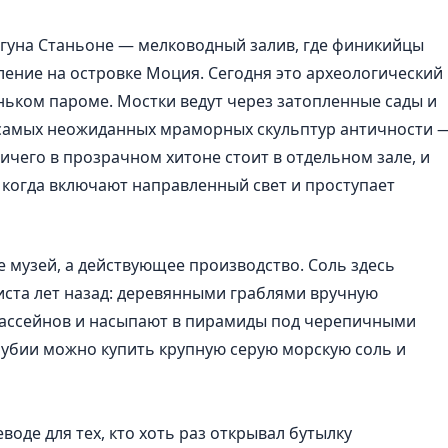
гуна Станьоне — мелководный залив, где финикийцы
оселение на островке Моция. Сегодня это археологический
ньком пароме. Мостки ведут через затопленные сады и
 самых неожиданных мраморных скульптур античности 
ничего в прозрачном хитоне стоит в отдельном зале, и
, когда включают направленный свет и проступает
 музей, а действующее производство. Соль здесь
иста лет назад: деревянными граблями вручную
бассейнов и насыпают в пирамиды под черепичными
 Нубии можно купить крупную серую морскую соль и
воде для тех, кто хоть раз открывал бутылку