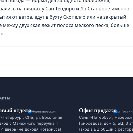
еная погода — норма для западного побережья,
ались на пляжах у Сан-Теодоро и Ло Станьоне именно
ытия от ветра, едут в бухту Скопелло или на закрытый
е между двух скал лежит полоса мелкого песка, больше
ю.
АКТЫ
овый отдел
Офис продаж
Чернышевская
м. Гости
-Петербург, СПБ, ул. Восстания
Санкт-Петербург, Набереж
 вход с Манежного переулка, 1
Грибоедова, дом 5, БЦ, 3 э
 4 дверь (не доходя Нотариуса)
(вход в БЦ общий с рестор