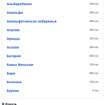
Альберобелло
654 км
Амальфи
566 км
Амальфитанское побережье
566 км
Апулия
425 км
Ареццо
223 км
Ассизи
265 км
Багерия
825 км
Баньо Виньони
274 км
Бари
605 км
Болонья
130 км
Бурано
9 км
В блоге