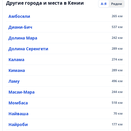
Другие города и места в Кении
А-Я
Рядом
Амбосели
265 км
Диани-Бич
537 км
Долина Мара
242 км
Долина Серенгети
289 км
Калама
274 км
Кимана
289 км
Ламу
496 км
Масаи-Мара
244 км
Момбаса
518 км
Найваша
70 км
Найроби
177 км