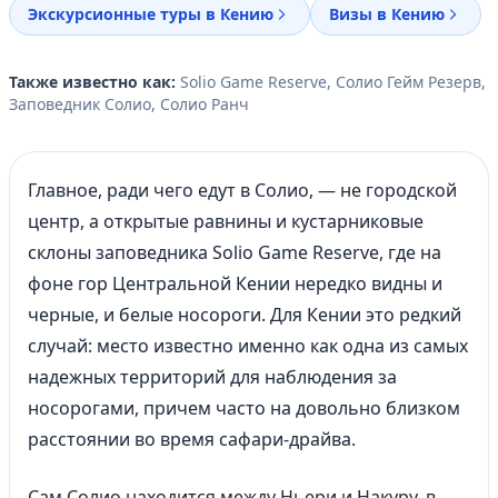
Экскурсионные туры в Кению
Визы в Кению
Также известно как:
Solio Game Reserve, Солио Гейм Резерв,
Заповедник Солио, Солио Ранч
Главное, ради чего едут в Солио, — не городской
центр, а открытые равнины и кустарниковые
склоны заповедника Solio Game Reserve, где на
фоне гор Центральной Кении нередко видны и
черные, и белые носороги. Для Кении это редкий
случай: место известно именно как одна из самых
надежных территорий для наблюдения за
носорогами, причем часто на довольно близком
расстоянии во время сафари-драйва.
Сам Солио находится между Ньери и Накуру, в