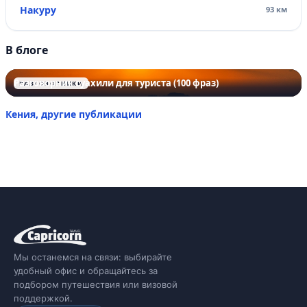
Накуру
93 км
В блоге
Разговорник суахили для туриста (100 фраз)
РАЗГОВОРНИКИ
Кения, другие публикации
Мы останемся на связи: выбирайте
удобный офис и обращайтесь за
подбором путешествия или визовой
поддержкой.