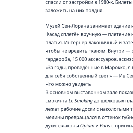
спасли от застройки в 1980-х. Билет
заложить на них полдня.
Музей Сен-Лорана занимает здание и
Фасад сплетён вручную — плетение 
платья. Интерьер лаконичный и зат
чтобы не вредить тканям. Внутри — 
гардероба, 15 000 аксессуаров, эски
«За годы, проведённые в Марокко, я
для себя собственный свет.» — Ив С
Что можно увидеть
В основном выставочном зале показ
смокинга
Le Smoking
до шёлковых пла
лежат рабочие доски с наколотыми т
медины превращался в оттенок губн
духи: флаконы
Opium
и
Paris
с оригин