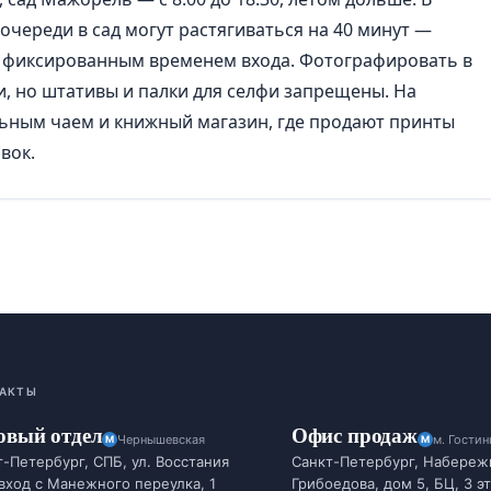
очереди в сад могут растягиваться на 40 минут —
с фиксированным временем входа. Фотографировать в
, но штативы и палки для селфи запрещены. На
ьным чаем и книжный магазин, где продают принты
вок.
АКТЫ
овый отдел
Офис продаж
Чернышевская
м. Гости
-Петербург, СПБ, ул. Восстания
Санкт-Петербург, Набереж
 вход с Манежного переулка, 1
Грибоедова, дом 5, БЦ, 3 э