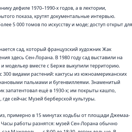
ику дефиле 1970–1990-х годов, а в лектории,
того показа, крутят документальные интервью.
лее 5 000 томов по искусству и моде; доступ открыт дл
инается сад, который французский художник Жак
ния здесь Сен-Лорана. В 1980 году сад выставили на
 и модельер вместе с Берже выкупили территорию.
с 300 видами растений: кактусы из южноамериканских
анановыми пальмами и бугенвиллеями. Знаменитый
к запатентовал ещё в 1930-х; им покрыты кашпо,
 где сейчас Музей берберской культуры.
лиз, примерно в 15 минутах ходьбы от площади Джемаа-
и. Часы работы разнятся: музей Сен-Лорана обычно
), сад Мажорель — с 8:00 до 18:30, летом дольше. В