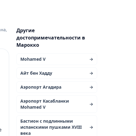
Другие
достопримечательности в
Марокко
Mohamed V
→
м
Айт бен Хадду
→
Аэропорт Агадира
→
Аэропорт Касабланки
→
Mohamed V
Бастион с подлинными
испанскими пушками XVIII
→
е
века