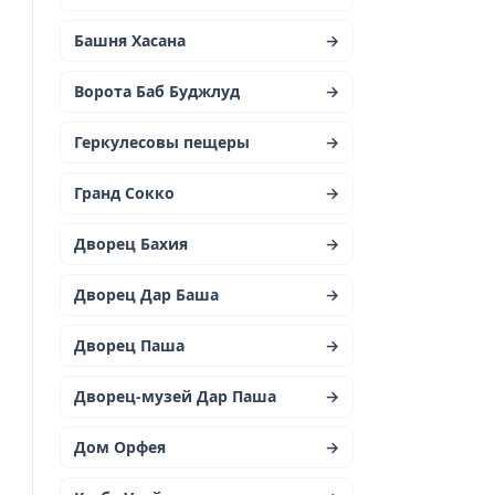
Башня Хасана
→
Ворота Баб Буджлуд
→
Геркулесовы пещеры
→
Гранд Сокко
→
Дворец Бахия
→
Дворец Дар Баша
→
м
Дворец Паша
→
Дворец-музей Дар Паша
→
Дом Орфея
→