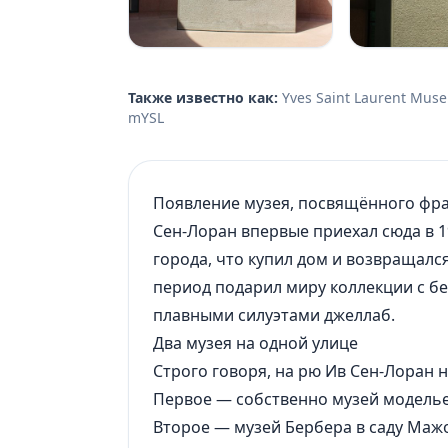
Также известно как:
Yves Saint Laurent Museum, متحف إيف سان لوران, Музей Ива Сен-Лорана, Музе
mYSL
Появление музея, посвящённого фра
Сен-Лоран впервые приехал сюда в 1
города, что купил дом и возвращал
период подарил миру коллекции с б
плавными силуэтами джеллаб.
Два музея на одной улице
Строго говоря, на рю Ив Сен-Лоран 
Первое — собственно музей модельера
Второе — музей Бербера в саду Маж