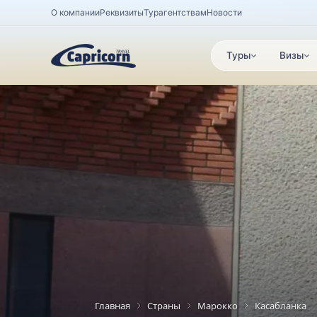
О компании
Реквизиты
Турагентствам
Новости
Туры
Визы
Главная
Страны
Марокко
Касабланка