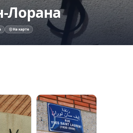
н-Лорана
а
На карте