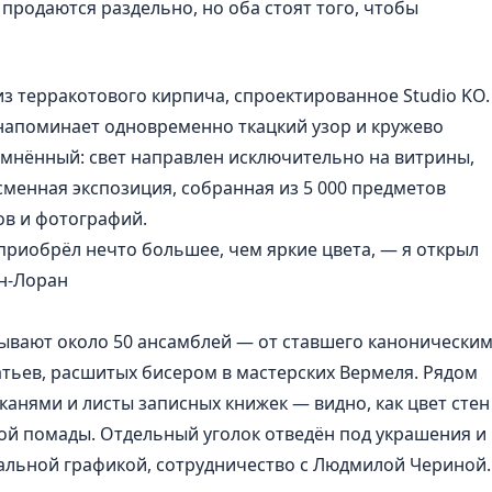
ы продаются раздельно, но оба стоят того, чтобы
з терракотового кирпича, спроектированное Studio KO.
напоминает одновременно ткацкий узор и кружево
емнённый: свет направлен исключительно на витрины,
сменная экспозиция, собранная из 5 000 предметов
зов и фотографий.
 приобрёл нечто большее, чем яркие цвета, — я открыл
ен-Лоран
ывают около 50 ансамблей — от ставшего канонически
тьев, расшитых бисером в мастерских Вермеля. Рядом
канями и листы записных книжек — видно, как цвет стен
ой помады. Отдельный уголок отведён под украшения и
альной графикой, сотрудничество с Людмилой Чериной.