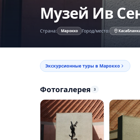
Музей Ив Се
Страна:
Город/место:
Марокко
Касабланк
Экскурсионные туры в Марокко
Фотогалерея
3