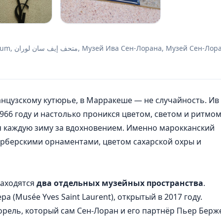
й Сен-Лорана,
нцузскому кутюрье, в Марракеше — не случайность. Ив
966 году и настолько проникся цветом, светом и ритмо
ся каждую зиму за вдохновением. Именно марокканский
ерберскими орнаментами, цветом сахарской охры и
находятся
два отдельных музейных пространства
.
 (Musée Yves Saint Laurent), открытый в 2017 году.
орель, который сам Сен-Лоран и его партнёр Пьер Берж