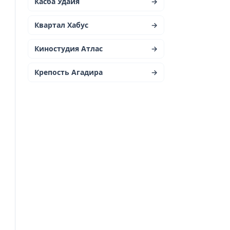
Касба Удайя
→
Квартал Хабус
→
я
Киностудия Атлас
→
Крепость Агадира
→