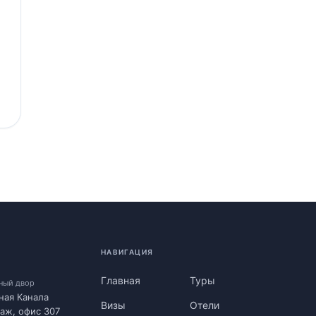
НАВИГАЦИЯ
Главная
Туры
нный двор
ная Канала
Визы
Отели
таж, офис 307