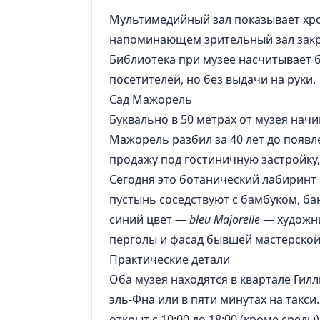
Мультимедийный зал показывает хрон
напоминающем зрительный зал закры
Библиотека при музее насчитывает бо
посетителей, но без выдачи на руки.
Сад Мажорель
Буквально в 50 метрах от музея нач
Мажорель разбил за 40 лет до появле
продажу под гостиничную застройку,
Сегодня это ботанический лабиринт 
пустынь соседствуют с бамбуком, б
синий цвет —
bleu Majorelle
— художни
перголы и фасад бывшей мастерской,
Практические детали
Оба музея находятся в квартале Гил
эль-Фна или в пяти минутах на такс
открыт с 10:00 до 18:00 (кроме среды