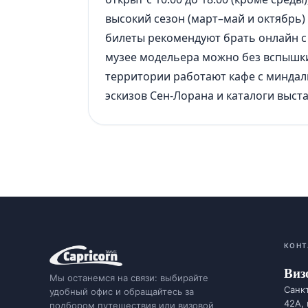
высокий сезон (март–май и октябрь) 
билеты рекомендуют брать онлайн 
музее модельера можно без вспышки
территории работают кафе с миндал
эскизов Сен-Лорана и каталоги выста
КОНТ
Виз
Мы останемся на связи: выбирайте
Санкт
удобный офис и обращайтесь за
42А,
подбором путешествия или визовой