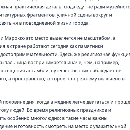
важная практическая деталь: сюда едут не ради музейног
хитектурных фрагментов, уличной сцены вокруг и
святыня в повседневной жизни города.
и Марокко это место выделяется не масштабом, а
ия в стране работают сегодня как памятники
е достопримечательности. Здесь же религиозная функци
усыпальница воспринимается иначе, чем, например,
посещения ансамбли: путешественник наблюдает не
о, а пространство, которое по-прежнему включено в
 половине дня, когда в медине легче двигаться и прощ
току людей. Во время религиозных праздников и
ть особенно многолюдно; в такие часы важны
дение и готовность смотреть на место с уважительной