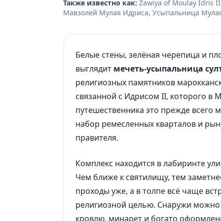
Также известно как:
Zawiya of Moulay Idris II, زاوية مولاي إدريس الثاني, Мулай Идрис II, Мечеть Мулая Идр
Мавзолей Мулая Идриса, Усыпальница Мулая
Белые стены, зелёная черепица и пл
выглядит
мечеть-усыпальница султ
религиозных памятников марокканско
связанной с Идрисом II, которого в
путешественника это прежде всего м
набор ремесленных кварталов и рынк
правителя.
Комплекс находится в лабиринте улиц
Чем ближе к святилищу, тем заметнее
проходы уже, а в толпе всё чаще вст
религиозной целью. Снаружи можно 
кровлю, минарет и богато оформле