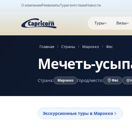
О компании
Реквизиты
Турагентствам
Новости
Туры
Визы
Главная
Страны
Марокко
Фес
Мечеть-усып
Страна:
Город/место:
Марокко
Фес
Экскурсионные туры в Марокко