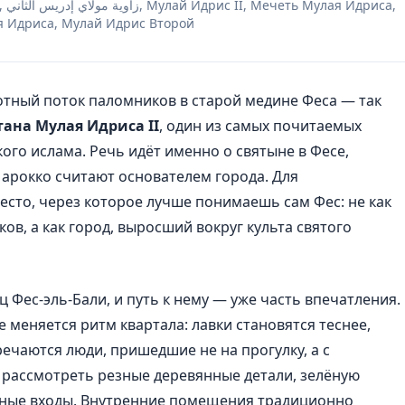
иса,
 Идриса, Мулай Идрис Второй
отный поток паломников в старой медине Феса — так
ана Мулая Идриса II
, один из самых почитаемых
го ислама. Речь идёт именно о святыне в Фесе,
 Марокко считают основателем города. Для
есто, через которое лучше понимаешь сам Фес: не как
ов, а как город, выросший вокруг культа святого
 Фес-эль-Бали, и путь к нему — уже часть впечатления.
 меняется ритм квартала: лавки становятся теснее,
речаются люди, пришедшие не на прогулку, а с
рассмотреть резные деревянные детали, зелёную
нные входы. Внутренние помещения традиционно