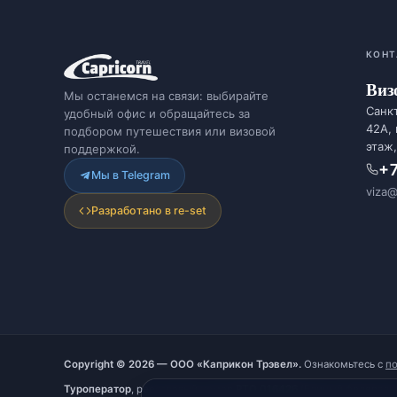
КОНТ
Виз
Мы останемся на связи: выбирайте
Санкт
удобный офис и обращайтесь за
42А,
подбором путешествия или визовой
этаж,
поддержкой.
+7
Мы в Telegram
viza@
Разработано в re-set
Copyright © 2026 — ООО «Каприкон Трэвел».
Ознакомьтесь с
п
Туроператор
, реестровый номер
РТО 016426
(Единый федеральн