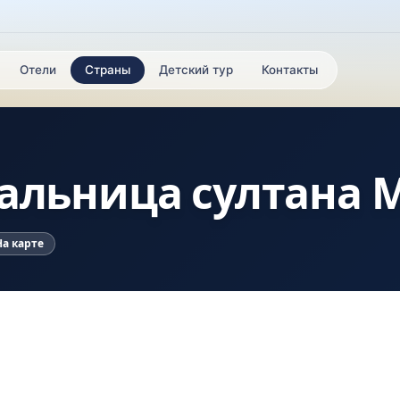
Отели
Страны
Детский тур
Контакты
альница султана 
На карте