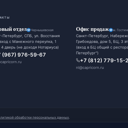
АКТЫ
овый отдел
Офис продаж
Чернышевская
м. Гости
-Петербург, СПБ, ул. Восстания
Санкт-Петербург, Набереж
 вход с Манежного переулка, 1
Грибоедова, дом 5, БЦ, 3 э
 4 дверь (не доходя Нотариуса)
(вход в БЦ общий с рестор
Петербург")
 (967) 976-59-67
+7 (812) 779-15-
capricorn.ru
nl@capricorn.ru
олитикой обработки персональных данных
.
ый реестр туроператоров). ОГРН 1117847091229, ИНН 7838457020.