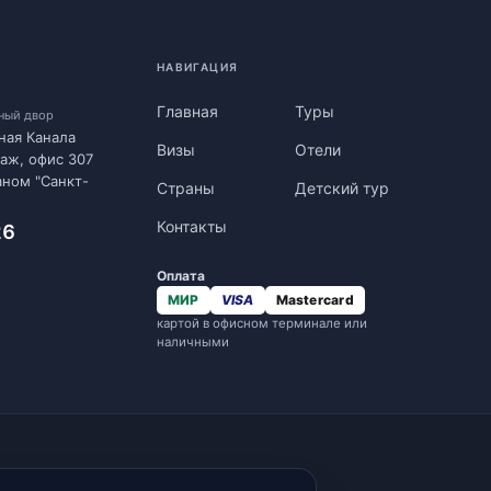
НАВИГАЦИЯ
Главная
Туры
нный двор
ная Канала
Визы
Отели
таж, офис 307
аном "Санкт-
Страны
Детский тур
Контакты
26
Оплата
МИР
VISA
Mastercard
картой в офисном терминале или
наличными