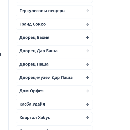
о
Геркулесовы пещеры
→
Гранд Сокко
→
Дворец Бахия
→
Дворец Дар Баша
→
я
Дворец Паша
→
Дворец-музей Дар Паша
→
Дом Орфея
→
е
Касба Удайя
→
Квартал Хабус
→