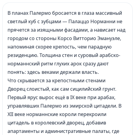
В планах Палермо бросается в глаза массивный
светлый куб с зубцами — Палаццо Норманни не
прячется за изящными фасадами, а нависает над
городом со стороны Корсо Витторио Эмануэле,
напоминая скорее крепость, чем парадную
резиденцию. Толщина стен и суровый арабско-
норманнский ритм глухих арок сразу дают
понять: здесь веками держали власть.
Что скрывается за крепостными стенами
Дворец слоистый, как сам сицилийский грунт.
Первый ярус вырос ещё в IX веке при арабах,
управлявших Палермо из эмирской цитадели. В
XII веке норманнские короли перекроили
цитадель в королевский дворец, добавив
апартаменты и административные палаты, где