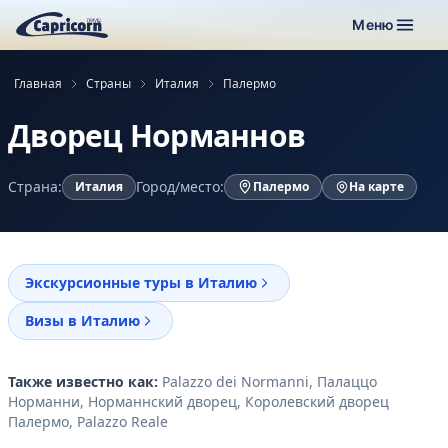
Меню
Главная
Страны
Италия
Палермо
Дворец Норманнов
Страна:
Город/место:
Италия
Палермо
На карте
Экскурсионные туры в Италию
Визы в Италию
Также известно как:
Palazzo dei Normanni, Палаццо
Норманни, Норманнский дворец, Королевский дворец
Палермо, Palazzo Reale