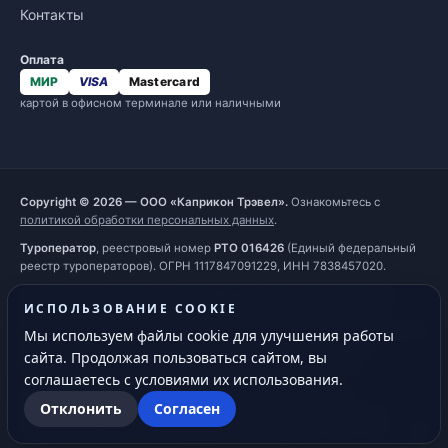
Контакты
Оплата
МИР
VISA
Mastercard
картой в офисном терминале или наличными
Copyright © 2026 — ООО «Каприкон Трэвел».
Ознакомьтесь с
политикой обработки персональных данных
.
Туроператор
, реестровый номер
РТО 016426
(Единый федеральный
реестр туроператоров). ОГРН 1117847091229, ИНН 7838457020.
Наш сайт, его материалы, дизайн являются объектами авторского
ИСПОЛЬЗОВАНИЕ COOKIE
права. Все права защищены и охраняются законом. Запрещается
использование любых материалов сайта без письменного разрешения
Мы используем файлы cookie для улучшения работы
правообладателя. При полном или частичном использовании
сайта. Продолжая пользоваться сайтом, вы
материалов гиперссылка на
https://capricorn.ru
обязательна.
соглашаетесь с условиями их использования.
Обращаем ваше внимание на то, что информация на сайте
Отклонить
Согласен
предоставлена исключительно для ознакомления и не является
публичной офертой, определяемой положениями ст. 437 ГК РФ.