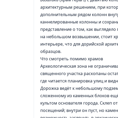
архитектурным решением, при кото
дополнительным рядом колонн внутри
каннелированные колонны и сохран
представление о том, как выглядело
на небольшом возвышении, стоит х
интерьере, что для дорийской архит
образцов.
Что смотреть помимо храмов
Археологическая зона не ограничива
священного участка раскопаны оста
где читается планировка улиц и вид
Дорожка ведёт к небольшому подз
сложенному из каменных блоков ещё в 
культом основателя города. Склеп о
посещений; внутри он пуст, но каме
возможность заглянуть в архаическ