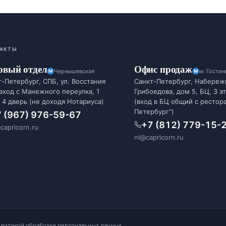
АКТЫ
овый отдел
Офис продаж
Чернышевская
м. Гости
-Петербург, СПБ, ул. Восстания
Санкт-Петербург, Набереж
 вход с Манежного переулка, 1
Грибоедова, дом 5, БЦ, 3 э
 4 дверь (не доходя Нотариуса)
(вход в БЦ общий с рестор
Петербург")
 (967) 976-59-67
+7 (812) 779-15-
capricorn.ru
nl@capricorn.ru
олитикой обработки персональных данных
.