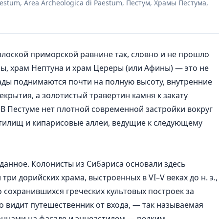
Paestum, Area Archeologica di Paestum, Пестум, Храмы Пестума,
 плоской приморской равнине так, словно и не прошло
ры, храм Нептуна и храм Цереры (или Афины) — это не
ды поднимаются почти на полную высоту, внутренние
крытия, а золотистый травертин камня к закату
 В Пестуме нет плотной современной застройки вокруг
ятилищ и кипарисовые аллеи, ведущие к следующему
данное. Колонисты из Сибариса основали здесь
 три дорийских храма, выстроенных в VI–V веках до н. э.,
 сохранившихся греческих культовых построек за
о видит путешественник от входа, — так называемая
лоннами на фасаде и эннеастилем — редким