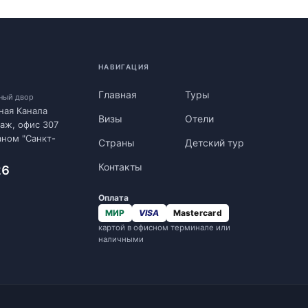
НАВИГАЦИЯ
Главная
Туры
нный двор
ная Канала
Визы
Отели
таж, офис 307
аном "Санкт-
Страны
Детский тур
Контакты
26
Оплата
МИР
VISA
Mastercard
картой в офисном терминале или
наличными