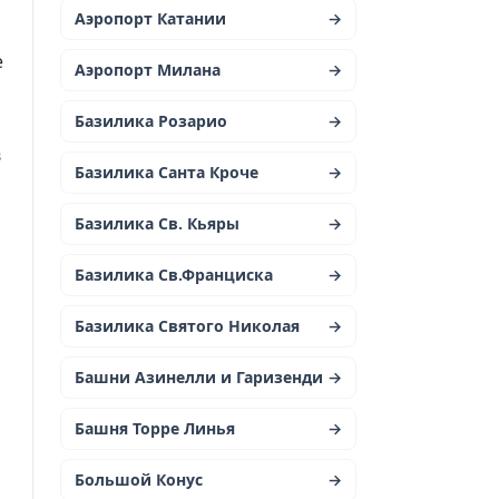
Аэропорт Катании
→
е
Аэропорт Милана
→
Базилика Розарио
→
в
Базилика Санта Кроче
→
Базилика Св. Кьяры
→
Базилика Св.Франциска
→
Базилика Святого Николая
→
Башни Азинелли и Гаризенди
→
Башня Торре Линья
→
Большой Конус
→