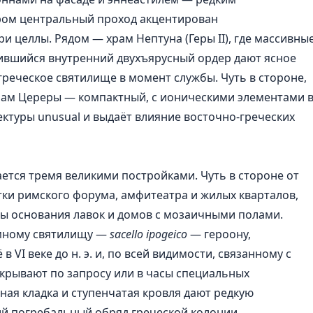
ром центральный проход акцентирован
 целлы. Рядом — храм Нептуна (Геры II), где массивны
ившийся внутренний двухъярусный ордер дают ясное
 греческое святилище в момент службы. Чуть в стороне,
рам Цереры — компактный, с ионическими элементами 
ектуры unusual и выдаёт влияние восточно-греческих
ется тремя великими постройками. Чуть в стороне от
тки римского форума, амфитеатра и жилых кварталов,
ны основания лавок и домов с мозаичными полами.
емному святилищу —
sacello ipogeico
— героону,
VI веке до н. э. и, по всей видимости, связанному с
ткрывают по запросу или в часы специальных
нная кладка и ступенчатая кровля дают редкую
ий погребальный обряд греческой колонии.