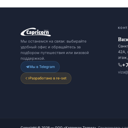
КОНТ
Виз
Мы останемся на связи: выбирайте
Санкт
удобный офис и обращайтесь за
42А,
подбором путешествия или визовой
этаж,
поддержкой.
+7
Мы в Telegram
viza@
Разработано в re-set
Copyright © 2026 — ООО «Каприкон Трэвел».
Ознакомьтесь с
п