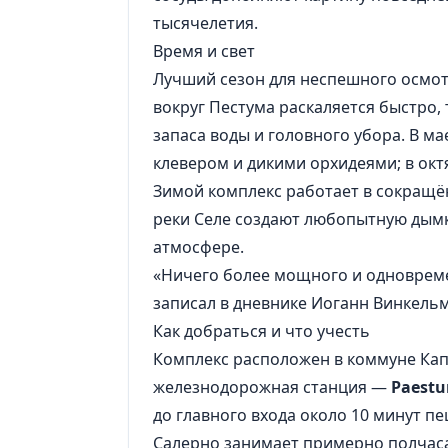
тысячелетия.
Время и свет
Лучший сезон для неспешного осмот
вокруг Пестума раскаляется быстро,
запаса воды и головного убора. В м
клевером и дикими орхидеями; в окт
Зимой комплекс работает в сокращён
реки Селе создают любопытную дымк
атмосфере.
«Ничего более мощного и одновреме
записал в дневнике Иоганн Винкельм
Как добраться и что учесть
Комплекс расположен в коммуне Ка
железнодорожная станция —
Paest
до главного входа около 10 минут п
Салерно занимает примерно полчаса