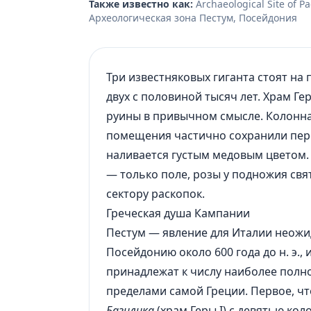
Также известно как:
Archaeological Site of 
Археологическая зона Пестум, Посейдония
Три известняковых гиганта стоят на
двух с половиной тысяч лет. Храм Ге
руины в привычном смысле. Колонна
помещения частично сохранили пере
наливается густым медовым цветом.
— только поле, розы у подножия св
сектору раскопок.
Греческая душа Кампании
Пестум — явление для Италии неожи
Посейдонию около 600 года до н. э., и
принадлежат к числу наиболее полно
пределами самой Греции. Первое, чт
Базилика
(храм Геры I) с девятью ко