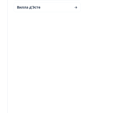
Вилла д’Эсте
→
р