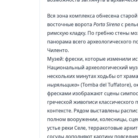
Вся зона комплекса обнесена старой
восточные ворота
Porta Sirena
с рель
римскую кладку. По гребню стены мо
панорама всего археологического по
Чиленто.
Музей: фрески, которые изменили ис
Национальный археологический музе
нескольких минутах ходьбы от храм
ныряльщика»
(Tomba del Tuffatore), 
фресками изображают сцены симпос
греческой живописи классического 
контексте. Рядом выставлены расписн
полном вооружении, колесницы, сце
устье реки Селе, терракотовые архи
сосуды дополняют картину повседне