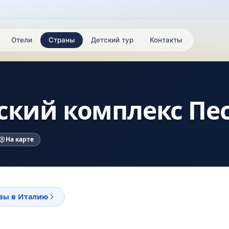
Отели
Страны
Детский тур
Контакты
ский комплекс Пе
На карте
зы в Италию