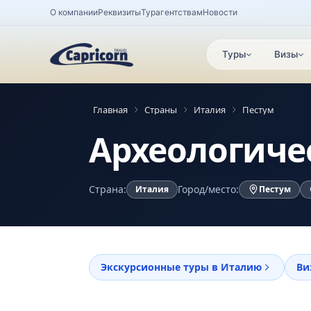
О компании
Реквизиты
Турагентствам
Новости
Туры
Визы
Главная
Страны
Италия
Пестум
Археологиче
Страна:
Город/место:
Италия
Пестум
Экскурсионные туры в Италию
Ви