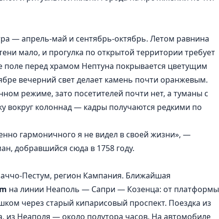
ра — апрель-май и сентябрь-октябрь. Летом равнина
 тени мало, и прогулка по открытой территории требует
ае поле перед храмом Нептуна покрывается цветущим
ябре вечерний свет делает камень почти оранжевым.
ном режиме, зато посетителей почти нет, а туманы с
у вокруг колоннад — кадры получаются редкими по
нно гармоничного я не видел в своей жизни», —
ан, добравшийся сюда в 1758 году.
паччо-Пестум, регион Кампания. Ближайшая
um
на линии Неаполь — Сапри — Козенца: от платформы
ешком через старый кипарисовый проспект. Поездка из
, из Неаполя — около полутора часов. На автомобиле