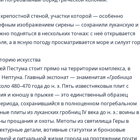
 крепостной стеной, участки которой — особенно
ефным изображением сирены — сохранили луканскую и
жно подняться в нескольких точках: с неё открывается
ля, а в ясную погоду просматривается море и силуэт го
торию искусства
й Пестума стоит прямо на территории комплекса, в
а Нептуна. Главный экспонат — знаменитая
«Гробница
около 480–470 года до н. э. Пять известняковых плит с
ия и юношу в прыжке — это единственный образец
периода, сохранившийся в полноценном погребальном
ые плиты из луканских гробниц IV века до н. э.: воины в
ны прощания и охоты. Метопы из святилища Геры в
тектурные детали, вотивные статуэтки и бронзовые
вной и ритуальной жизни города на протяжении почти