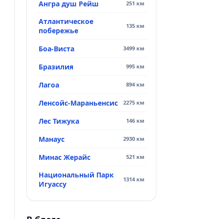
а
Ангра душ Рейш
251 км
Атлантическое
135 км
побережье
Боа-Виста
3499 км
Бразилия
995 км
Лагоа
894 км
Ленсойс-Мараньенсис
2275 км
Лес Тижука
146 км
Манаус
2930 км
Минас Жерайс
521 км
Национальный Парк
1314 км
Игуассу