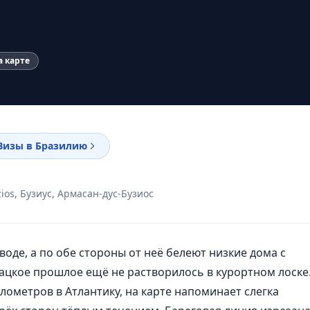
а карте
Визы в Бразилию
ios, Бузиус, Армасан-дус-Бузиос
воде, а по обе стороны от неё белеют низкие дома с
ацкое прошлое ещё не растворилось в курортном лоске
лометров в Атлантику, на карте напоминает слегка