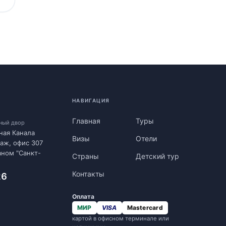
НАВИГАЦИЯ
Главная
Туры
нный двор
ная Канала
Визы
Отели
таж, офис 307
аном "Санкт-
Страны
Детский тур
Контакты
26
Оплата
МИР
VISA
Mastercard
картой в офисном терминале или