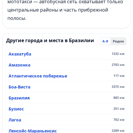
мототакси — автобусная сеть охватывает только
центральные районы и часть прибрежной
полосы.
Другие города и места в Бразилии
А-Я
Рядом
Акахатуба
1332 км
Амазонка
2783 км
Атлантическое побережье
117 км
Боа-Виста
3375 км
Бразилия
883 км
Бузиос
251 км
Лагоа
702 км
Ленсойс-Мараньенсис
2289 км