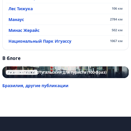
Лес Тижука
106 км
Манаус
2784 км
Минас Жерайс
502 км
Национальный Парк Игуассу
1067 км
В блоге
Разговорник португальский для туриста (100 фраз)
РАЗГОВОРНИКИ
Бразилия, другие публикации