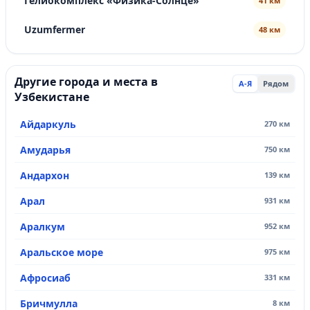
Гелиокомплекс «Физика-Солнце»
41 км
Uzumfermer
48 км
Другие города и места в
А-Я
Рядом
Узбекистане
Айдаркуль
270 км
Амударья
750 км
Андархон
139 км
Арал
931 км
Аралкум
952 км
Аральское море
975 км
Афросиаб
331 км
Бричмулла
8 км