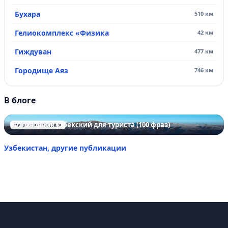
Бухара
510 км
Гелиокомплекс «Физика
42 км
Гиждуван
477 км
Городище Аяз
746 км
В блоге
Разговорник узбекский для туриста (100 фраз)
РАЗГОВОРНИКИ
Узбекистан, другие публикации