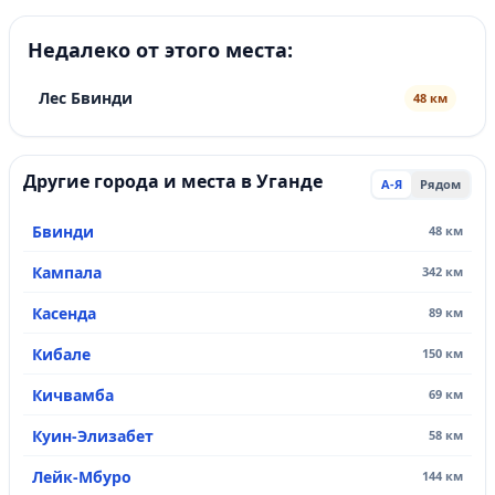
Недалеко от этого места:
Лес Бвинди
48 км
Другие города и места в Уганде
А-Я
Рядом
Бвинди
48 км
Кампала
342 км
Касенда
89 км
Кибале
150 км
Кичвамба
69 км
Куин-Элизабет
58 км
Лейк-Мбуро
144 км