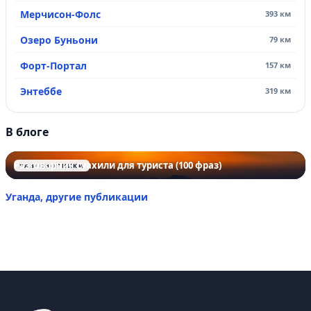
Мерчисон-Фолс
393 км
Озеро Буньони
79 км
Форт-Портал
157 км
Энтеббе
319 км
В блоге
Разговорник суахили для туриста (100 фраз)
РАЗГОВОРНИКИ
Уганда, другие публикации