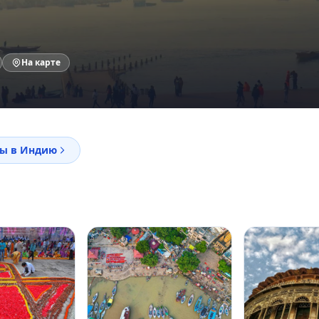
На карте
ы в Индию