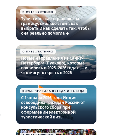
О ПУТЕШЕСТВИЯХ
06.04.2026
Туристическая страховка за
границу: сколько стоит, как
выбрать и как сделать так, чтобы
она реально помогла ✈️
О ПУТЕШЕСТВИЯХ
28.01.2026
Новые направления из Санкт-
Петербурга (Пулково), которые
появились в 2025–2026 годах — и
я
что могут открыть в 2026
ВИЗЫ, ПРАВИЛА ВЪЕЗДА И ВЫЕЗДА
11.01.2026
С 1 января 2026 года Индия
освободила граждан России от
консульского сбора при
оформлении электронной
,
туристической визы