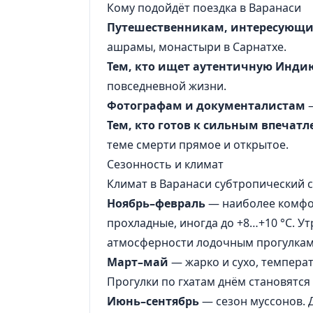
Кому подойдёт поездка в Варанаси
Путешественникам, интересующим
ашрамы, монастыри в Сарнатхе.
Тем, кто ищет аутентичную Инди
повседневной жизни.
Фотографам и документалистам
—
Тем, кто готов к сильным впечат
теме смерти прямое и открытое.
Сезонность и климат
Климат в Варанаси субтропический 
Ноябрь–февраль
— наиболее комфор
прохладные, иногда до +8…+10 °C. У
атмосферности лодочным прогулкам
Март–май
— жарко и сухо, температ
Прогулки по гхатам днём становятс
Июнь–сентябрь
— сезон муссонов. 