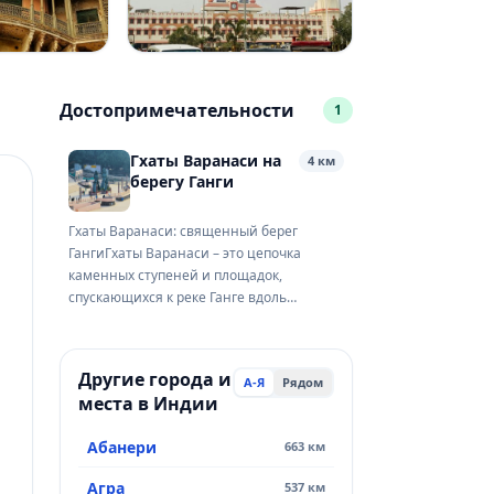
Достопримечательности
1
Гхаты Варанаси на
4 км
берегу Ганги
Гхаты Варанаси: священный берег
ГангиГхаты Варанаси – это цепочка
каменных ступеней и площадок,
спускающихся к реке Ганге вдоль
восточного берега города. Именно здесь
Варанаси раскрывается во всей своей
противоречивой красоте: утренние
Другие города и
А-Я
Рядом
омовения, вечерние огненные
места в Индии
церемонии, прачки, священники,
паломники, туристы, коровы, лодочники
Абанери
663 км
и дети – всё перемешано в о...
Агра
537 км