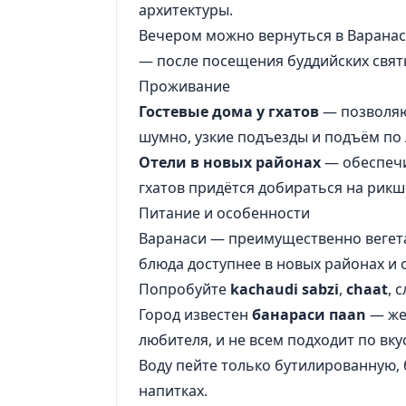
архитектуры.
Вечером можно вернуться в Варанаси
— после посещения буддийских свят
Проживание
Гостевые дома у гхатов
— позволяют
шумно, узкие подъезды и подъём по
Отели в новых районах
— обеспечи
гхатов придётся добираться на рикше
Питание и особенности
Варанаси — преимущественно вегета
блюда доступнее в новых районах и 
Попробуйте
kachaudi sabzi
,
chaat
, 
Город известен
банараси пaan
— жев
любителя, и не всем подходит по вку
Воду пейте только бутилированную,
напитках.