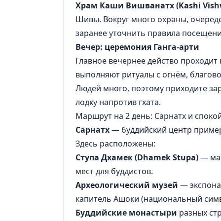
Храм Каши Вишванатх (Kashi Vish
Шивы. Вокруг много охраны, очеред
заранее уточнить правила посещени
Вечер: церемония Ганга-арти
Главное вечернее действо проходит
выполняют ритуалы с огнём, благов
Людей много, поэтому приходите зар
лодку напротив гхата.
Маршрут на 2 день: Сарнатх и споко
Сарнатх
— буддийский центр примерн
Здесь расположены:
Ступа Дхамек (Dhamek Stupa)
— мас
мест для буддистов.
Археологический музей
— экспонат
капитель Ашоки (национальный симв
Буддийские монастыри
разных стр