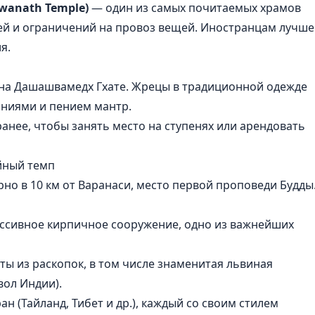
wanath Temple)
— один из самых почитаемых храмов
ей и ограничений на провоз вещей. Иностранцам лучше
я.
 на Дашашвамедх Гхате. Жрецы в традиционной одежде
ониями и пением мантр.
анее, чтобы занять место на ступенях или арендовать
йный темп
о в 10 км от Варанаси, место первой проповеди Будды
сивное кирпичное сооружение, одно из важнейших
ы из раскопок, в том числе знаменитая львиная
ол Индии).
ан (Тайланд, Тибет и др.), каждый со своим стилем