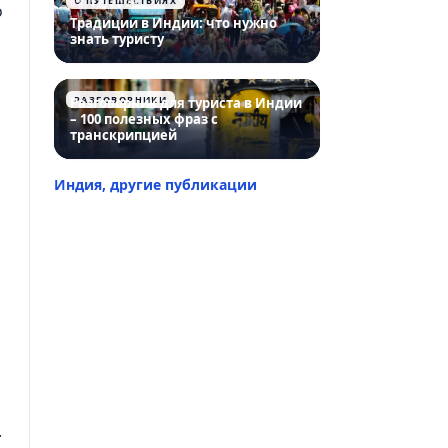
О ПУТЕШЕСТВИЯХ
08.12.2025
о
Традиции в Индии: что нужно
знать туристу
РАЗГОВОРНИКИ
Разговорник для туриста в Индии
– 100 полезных фраз с
транскрипцией
Индия, другие публикации
.