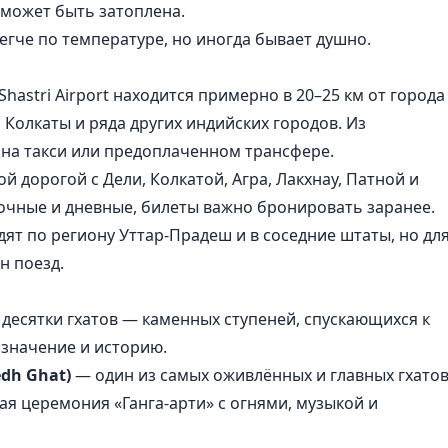
в может быть затоплена.
егче по температуре, но иногда бывает душно.
hastri Airport находится примерно в 20–25 км от города
, Колкаты и ряда других индийских городов. Из
 на такси или предоплаченном трансфере.
ой дорогой с
Дели
, Колкатой,
Агра
, Лакхнау, Патной и
очные и дневные, билеты важно бронировать заранее.
ят по региону Уттар-Прадеш и в соседние штаты, но дл
н поезд.
а десятки гхатов — каменных ступеней, спускающихся к
азначение и историю.
dh Ghat)
— один из самых оживлённых и главных гхатов
я церемония «Ганга-арти» с огнями, музыкой и