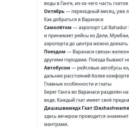
воды в Ганге, из-за чего часть гхато
Октябрь
— переходный месяц, уже л
Как добраться в Варанаси
Самолётом
— аэропорт Lal Bahadur S
и принимает рейсы из
Дели
,
Мумбаи
аэропорта до центра можно доехать
Поездом
— Варанаси связан железн
другими городами. Поезда бывают н
Автобусом
— рейсовые автобусы ход
дальних расстояний более комфорте
Главные особенности и гхаты
Берег Ганга во Варанаси разделён н
воде. Каждый гхат имеет своё предн
Дашашвамедх Гхат (Dashashwame
здесь вечером проводится знаменита
мантрами.