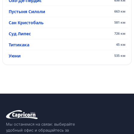
Охо-Де-Пердис
656 км
Пустыня Силоли
663 км
Сан Кристобаль
581 км
Суд Липес
726 км
Титикака
45 км
Уюни
535 км
Мы останемся на связи: выбирайте
удобный офис и обращайтесь за