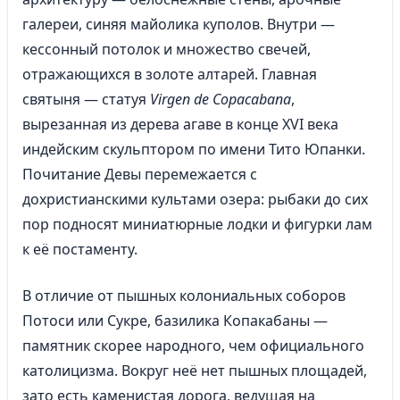
галереи, синяя майолика куполов. Внутри —
кессонный потолок и множество свечей,
отражающихся в золоте алтарей. Главная
святыня — статуя
Virgen de Copacabana
,
вырезанная из дерева агаве в конце XVI века
индейским скульптором по имени Тито Юпанки.
Почитание Девы перемежается с
дохристианскими культами озера: рыбаки до сих
пор подносят миниатюрные лодки и фигурки лам
к её постаменту.
В отличие от пышных колониальных соборов
Потоси или Сукре, базилика Копакабаны —
памятник скорее народного, чем официального
католицизма. Вокруг неё нет пышных площадей,
зато есть каменистая дорога, ведущая на