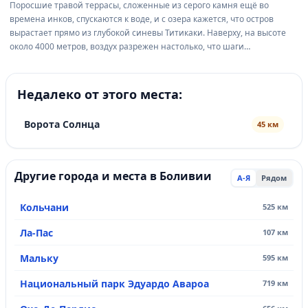
Поросшие травой террасы, сложенные из серого камня ещё во
времена инков, спускаются к воде, и с озера кажется, что остров
вырастает прямо из глубокой синевы Титикаки. Наверху, на высоте
около 4000 метров, воздух разрежен настолько, что шаги
замедляются сами собой, а свет — резкий, почти белый — заливает
скалистые гребни и крошечные деревушки. Это остров Солн...
Недалеко от этого места:
Ворота Солнца
45 км
Другие города и места в Боливии
А-Я
Рядом
Кольчани
525 км
Ла-Пас
107 км
Мальку
595 км
Национальный парк Эдуардо Авароа
719 км