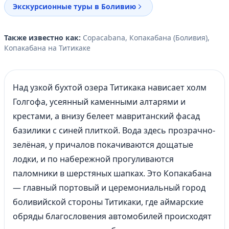
Экскурсионные туры в Боливию
Также известно как:
Copacabana, Копакабана (Боливия),
Копакабана на Титикаке
Над узкой бухтой озера Титикака нависает холм
Голгофа, усеянный каменными алтарями и
крестами, а внизу белеет мавританский фасад
базилики с синей плиткой. Вода здесь прозрачно-
зелёная, у причалов покачиваются дощатые
лодки, и по набережной прогуливаются
паломники в шерстяных шапках. Это Копакабана
— главный портовый и церемониальный город
боливийской стороны Титикаки, где аймарские
обряды благословения автомобилей происходят