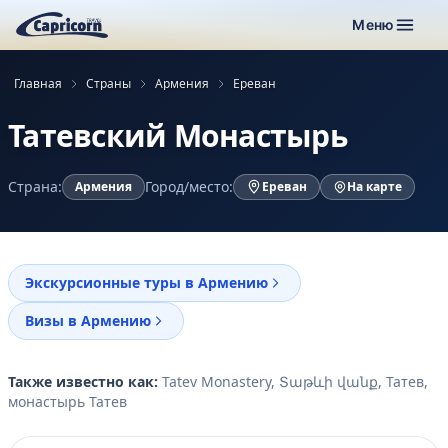
Меню
Главная
Страны
Армения
Ереван
Татевский Монастырь
Страна:
Город/место:
Армения
Ереван
На карте
Экскурсионные туры в Армению
Визы в Армению
Также известно как:
Tatev Monastery, Տաթևի վանք, Татев,
монастырь Татев