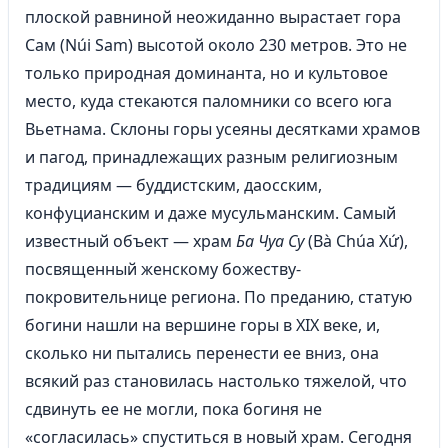
плоской равниной неожиданно вырастает гора
Сам (Núi Sam) высотой около 230 метров. Это не
только природная доминанта, но и культовое
место, куда стекаются паломники со всего юга
Вьетнама. Склоны горы усеяны десятками храмов
и пагод, принадлежащих разным религиозным
традициям — буддистским, даосским,
конфуцианским и даже мусульманским. Самый
известный объект — храм
Ба Чуа Су
(Bà Chúa Xứ),
посвященный женскому божеству-
покровительнице региона. По преданию, статую
богини нашли на вершине горы в XIX веке, и,
сколько ни пытались перенести ее вниз, она
всякий раз становилась настолько тяжелой, что
сдвинуть ее не могли, пока богиня не
«согласилась» спуститься в новый храм. Сегодня