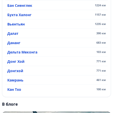
Бан Сиенглек
1224 км
Бухта Халонг
1157 км
Вьентьян
1235 км
Далат
390 км
Дананг
683 км
Дельта Меконга
103 км
Донг Хой
771 км
Донгхой
771 км
Камрань
461 км
Кан Тхо
100 км
В блоге