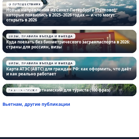
28.01.2026
О ПУТЕШЕСТВИЯХ
Новые направления из Санкт-Петербурга (Пулково),
которые появились в 2025–2026 годах — и что могут
открыть в 2026
24.01.2026
ВИЗЫ, ПРАВИЛА ВЪЕЗДА И ВЫЕЗДА
Куда поехать без биометрического загранпаспорта в 2026:
страны для россиян, визы
25.12.2025
ВИЗЫ, ПРАВИЛА ВЪЕЗДА И ВЫЕЗДА
Карта АТЭС (ABTC) для граждан РФ: как оформить, что даёт
и как реально работает
Разговорник вьетнамский для туриста (100 фраз)
РАЗГОВОРНИКИ
Вьетнам, другие публикации