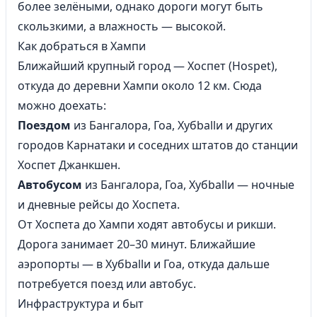
более зелёными, однако дороги могут быть
скользкими, а влажность — высокой.
Как добраться в Хампи
Ближайший крупный город — Хоспет (Hospet),
откуда до деревни Хампи около 12 км. Сюда
можно доехать:
Поездом
из
Бангалора
,
Гоа
, Хyбballи и других
городов Карнатаки и соседних штатов до станции
Хоспет Джанкшен.
Автобусом
из
Бангалора
,
Гоа
, Хyбballи — ночные
и дневные рейсы до Хоспета.
От Хоспета до Хампи ходят автобусы и рикши.
Дорога занимает 20–30 минут. Ближайшие
аэропорты — в Хyбballи и
Гоа
, откуда дальше
потребуется поезд или автобус.
Инфраструктура и быт