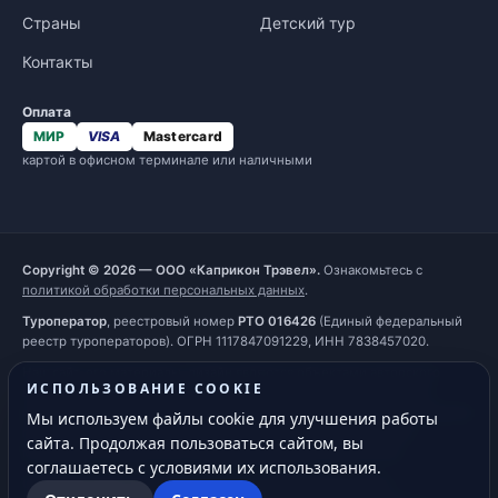
Страны
Детский тур
Контакты
Оплата
МИР
VISA
Mastercard
картой в офисном терминале или наличными
Copyright © 2026 — ООО «Каприкон Трэвел».
Ознакомьтесь с
политикой обработки персональных данных
.
Туроператор
, реестровый номер
РТО 016426
(Единый федеральный
реестр туроператоров). ОГРН 1117847091229, ИНН 7838457020.
Наш сайт, его материалы, дизайн являются объектами авторского
ИСПОЛЬЗОВАНИЕ COOKIE
права. Все права защищены и охраняются законом. Запрещается
использование любых материалов сайта без письменного разрешения
Мы используем файлы cookie для улучшения работы
правообладателя. При полном или частичном использовании
сайта. Продолжая пользоваться сайтом, вы
материалов гиперссылка на
https://capricorn.ru
обязательна.
соглашаетесь с условиями их использования.
Обращаем ваше внимание на то, что информация на сайте