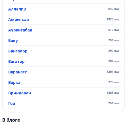
Аллеппи
649 км
Амритсар
1820 км
Аурангабад
519 км
Баку
756 км
Бангалор
290 км
Вагатор
294 км
Варанаси
1301 км
Варка
273 км
Вриндаван
1368 км
Гоа
251 км
В блоге