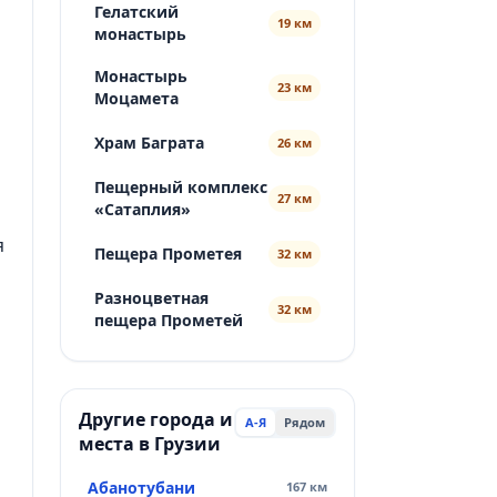
Гелатский
19 км
монастырь
Монастырь
23 км
Моцамета
Храм Баграта
26 км
Пещерный комплекс
27 км
«Сатаплия»
я
Пещера Прометея
32 км
Разноцветная
32 км
пещера Прометей
Другие города и
А-Я
Рядом
места в Грузии
Абанотубани
167 км