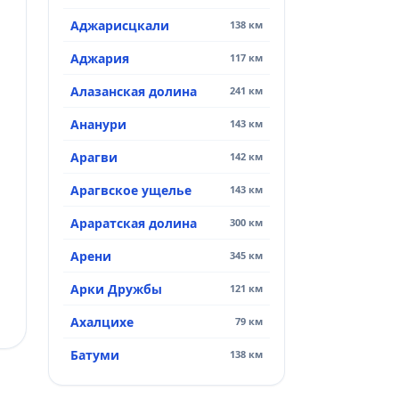
Аджарисцкали
138 км
Аджария
117 км
Алазанская долина
241 км
Ананури
143 км
Арагви
142 км
Арагвское ущелье
143 км
Араратская долина
300 км
Арени
345 км
Арки Дружбы
121 км
Ахалцихе
79 км
Батуми
138 км