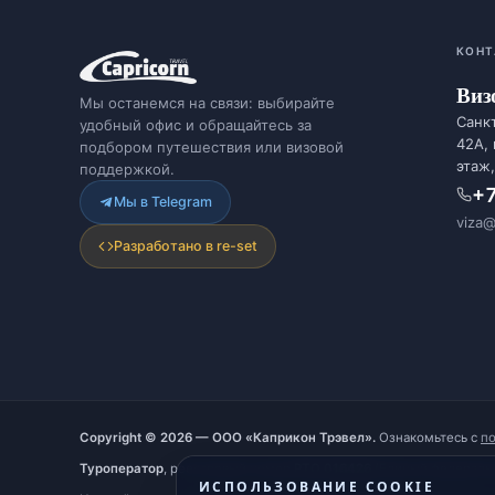
КОНТ
Виз
Мы останемся на связи: выбирайте
Санкт
удобный офис и обращайтесь за
42А,
подбором путешествия или визовой
этаж,
поддержкой.
+7
Мы в Telegram
viza@
Разработано в re-set
Copyright © 2026 — ООО «Каприкон Трэвел».
Ознакомьтесь с
п
Туроператор
, реестровый номер
РТО 016426
(Единый федеральн
ИСПОЛЬЗОВАНИЕ COOKIE