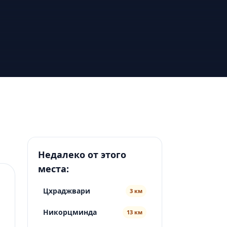
Недалеко от этого
места:
Цхраджвари
3 км
Никорцминда
13 км