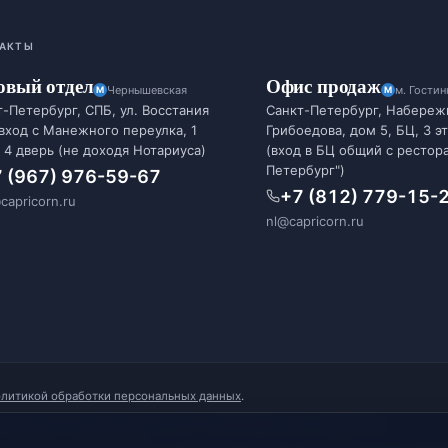
АКТЫ
овый отдел
Офис продаж
Чернышевская
м. Гости
-Петербург, СПБ, ул. Восстания
Санкт-Петербург, Набереж
 вход с Манежного переулка, 1
Грибоедова, дом 5, БЦ, 3 э
 4 дверь (не доходя Нотариуса)
(вход в БЦ общий с рестор
Петербург")
 (967) 976-59-67
+7 (812) 779-15-
capricorn.ru
nl@capricorn.ru
олитикой обработки персональных данных
.
ый реестр туроператоров). ОГРН 1117847091229, ИНН 7838457020.