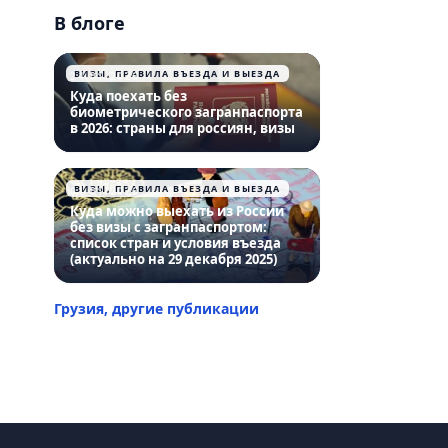
В блоге
ВИЗЫ, ПРАВИЛА ВЪЕЗДА И ВЫЕЗДА
24.01.2026
Куда поехать без
биометрического загранпаспорта
в 2026: страны для россиян, визы
ВИЗЫ, ПРАВИЛА ВЪЕЗДА И ВЫЕЗДА
01.01.2026
Куда можно выехать из России
без визы с загранпаспортом:
список стран и условия въезда
(актуально на 29 декабря 2025)
Грузия, другие публикации