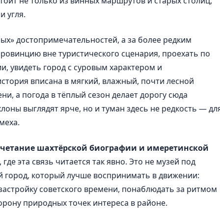
стоит не только из винных маршрутов и старых столиц,
и угля.
ых» достопримечательностей, а за более редким
провинцию вне туристического сценария, проехать по
и, увидеть город с суровым характером и
история вписана в мягкий, влажный, почти лесной
ни, а погода в тёплый сезон делает дорогу сюда
лоны выглядят ярче, но и туман здесь не редкость — дл
меха.
сочетание шахтёрской биографии и имеретинской
где эта связь читается так явно. Это не музей под
й город, который лучше воспринимать в движении:
застройку советского времени, понаблюдать за ритмом
торону природных точек интереса в районе.