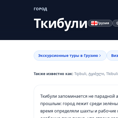
ГОРОД
Ткибули
Грузия
Экскурсионные туры в Грузию
Виз
Также известно как:
Tqibuli, ტყიბული, Tkibuli
Ткибули запоминается не парадной 
прошлым: город лежит среди зелёны
время определяли шахты и рабочие кв