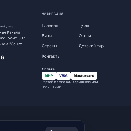
НАВИГАЦИЯ
Главная
Туры
нный двор
ная Канала
Визы
Отели
таж, офис 307
аном "Санкт-
Страны
Детский тур
Контакты
26
Оплата
МИР
VISA
Mastercard
картой в офисном терминале или
наличными