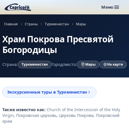
Меню
Главная
Страны
Туркменистан
Мары
Храм Покрова Пресвятой
Богородицы
Страна:
Город/место:
Туркменистан
Мары
На карте
Экскурсионные туры в Туркменистан
Также известно как:
Church of the Intercession of the Holy
Virgin, Покровская церковь, Церковь Покрова, Покровский
храм