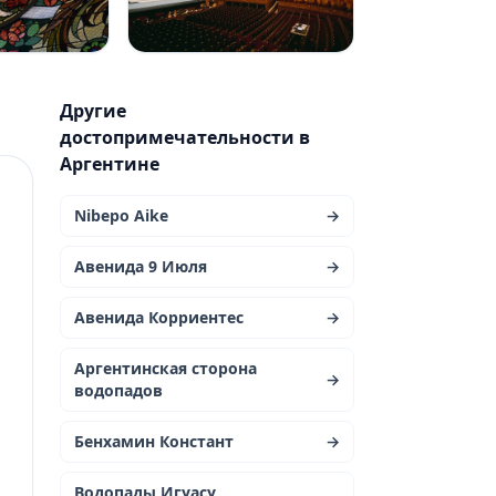
Другие
достопримечательности в
Аргентине
Nibepo Aike
→
Авенида 9 Июля
→
Авенида Корриентес
→
Аргентинская сторона
→
водопадов
Бенхамин Констант
→
Водопады Игуасу