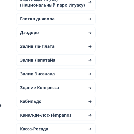
→
(Национальный парк Игуасу)
Глотка дьявола
→
Дэодоро
→
Залив Ла-Плата
→
Залив Лапатайя
→
Залив Энсенада
→
Здание Конгресса
→
Кабильдо
→
е
Канал-де-Лос-Témpanos
→
Касса-Росада
→