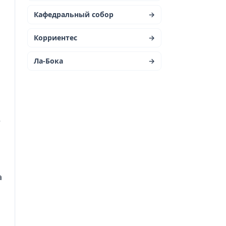
Кафедральный собор
→
Корриентес
→
Ла-Бока
→
е
а