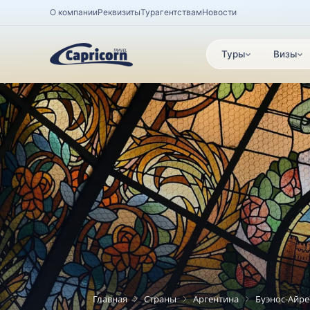
О компании
Реквизиты
Турагентствам
Новости
Туры
Визы
Главная
Страны
Аргентина
Буэнос-Айре