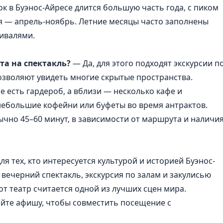
вок
в Буэнос-Айресе
длится большую часть года, с пиком
мя — апрель-ноябрь. Летние месяцы часто заполнены
ивалями.
та на спектакль?
— Да, для этого подходят экскурсии п
озволяют увидеть многие скрытые пространства.
е есть гардероб, а вблизи — несколько кафе и
 небольшие кофейни или буфеты во время антрактов.
чно 45–60 минут, в зависимости от маршрута и наличи
я тех, кто интересуется культурой и историей Буэнос-
 вечерний спектакль, экскурсия по залам и закулисью
от театр считается одной из лучших сцен мира.
айте афишу, чтобы совместить посещение с