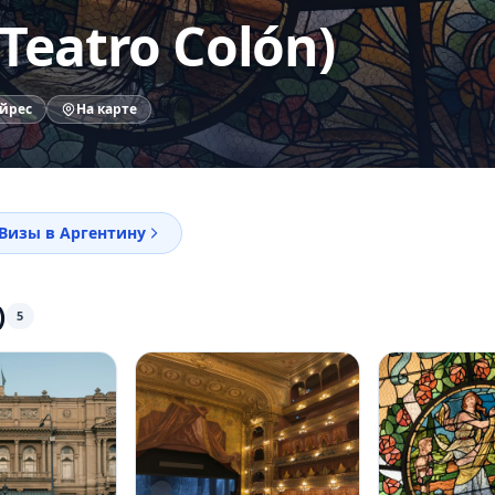
Teatro Colón)
Айрес
На карте
Визы в Аргентину
)
5