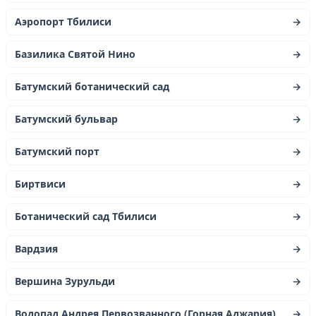
Аэропорт Тбилиси
→
Базилика Святой Нино
→
Батумский ботанический сад
→
Батумский бульвар
→
Батумский порт
→
Биртвиси
→
Ботанический сад Тбилиси
→
Вардзия
→
Вершина Зурульди
→
Водопад Андрея Первозванного (Горная Аджария)
→