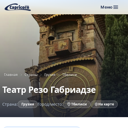
Меню
Главная
Страны
Грузия
Тбилиси
Театр Резо Габриадзе
Страна:
Город/место:
Грузия
Тбилиси
На карте