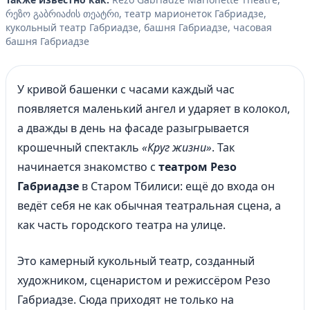
of
რეზო გაბრიაძის თეატრი, театр марионеток Габриадзе,
1
кукольный театр Габриадзе, башня Габриадзе, часовая
башня Габриадзе
У кривой башенки с часами каждый час
появляется маленький ангел и ударяет в колокол,
а дважды в день на фасаде разыгрывается
крошечный спектакль
«Круг жизни»
. Так
начинается знакомство с
театром Резо
Габриадзе
в Старом Тбилиси: ещё до входа он
ведёт себя не как обычная театральная сцена, а
как часть городского театра на улице.
Это камерный кукольный театр, созданный
художником, сценаристом и режиссёром Резо
Габриадзе. Сюда приходят не только на