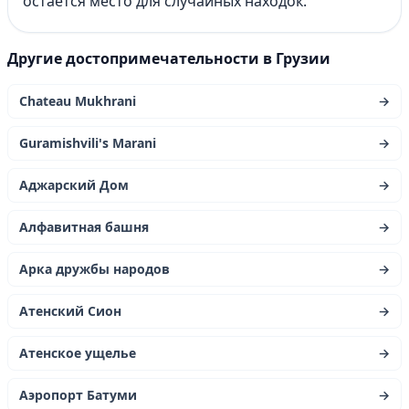
остаётся место для случайных находок.
Другие достопримечательности в Грузии
Chateau Mukhrani
→
Guramishvili's Marani
→
Аджарский Дом
→
Алфавитная башня
→
Арка дружбы народов
→
Атенский Сион
→
Атенское ущелье
→
Аэропорт Батуми
→