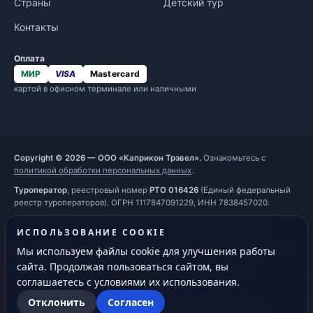
Страны
Детский тур
Контакты
Оплата
МИР
VISA
Mastercard
картой в офисном терминале или наличными
Copyright © 2026 — ООО «Каприкон Трэвел».
Ознакомьтесь с
политикой обработки персональных данных
.
Туроператор
, реестровый номер
РТО 016426
(Единый федеральный
реестр туроператоров). ОГРН 1117847091229, ИНН 7838457020.
Наш сайт, его материалы, дизайн являются объектами авторского
ИСПОЛЬЗОВАНИЕ COOKIE
права. Все права защищены и охраняются законом. Запрещается
использование любых материалов сайта без письменного разрешения
Мы используем файлы cookie для улучшения работы
правообладателя. При полном или частичном использовании
сайта. Продолжая пользоваться сайтом, вы
материалов гиперссылка на
https://capricorn.ru
обязательна.
соглашаетесь с условиями их использования.
Обращаем ваше внимание на то, что информация на сайте
Отклонить
Согласен
предоставлена исключительно для ознакомления и не является