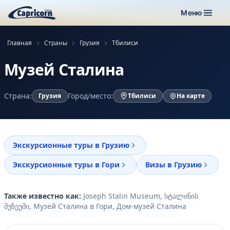
Меню
Главная
Страны
Грузия
Тбилиси
Музей Сталина
Страна:
Город/место:
Грузия
Тбилиси
На карте
Экскурсионные туры в Грузию
Экскурсионные туры в Гори
Визы в Грузию
Также известно как:
Joseph Stalin Museum, სტალინის
მუზეუმი, Музей Сталина в Гори, Дом-музей Сталина