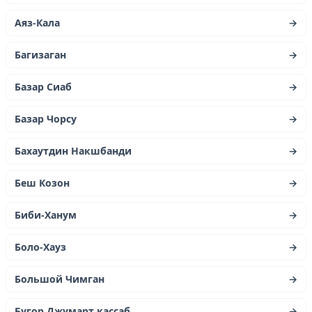
Аяз-Кала
→
Багизаган
→
Базар Сиаб
→
Базар Чорсу
→
Бахаутдин Накшбанди
→
Беш Козон
→
Биби-Ханум
→
Боло-Хауз
→
Большой Чимган
→
Бугор Джумарт кассаб
→