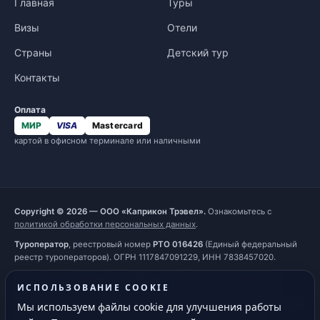
Главная
Туры
Визы
Отели
Страны
Детский тур
Контакты
Оплата
МИР
VISA
Mastercard
картой в офисном терминале или наличными
Copyright © 2026 — ООО «Каприкон Трэвел».
Ознакомьтесь с
политикой обработки персональных данных
.
Туроператор
, реестровый номер
РТО 016426
(Единый федеральный
реестр туроператоров). ОГРН 1117847091229, ИНН 7838457020.
Наш сайт, его материалы, дизайн являются объектами авторского
ИСПОЛЬЗОВАНИЕ COOKIE
права. Все права защищены и охраняются законом. Запрещается
использование любых материалов сайта без письменного разрешения
Мы используем файлы cookie для улучшения работы
правообладателя. При полном или частичном использовании