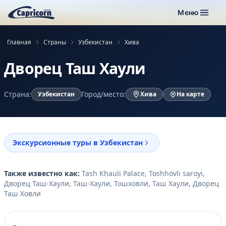
Меню
Главная
Страны
Узбекистан
Хива
Дворец Таш Хаули
Страна:
Город/место:
Узбекистан
Хива
На карте
Экскурсионные туры в Узбекистан
Также известно как:
Tash Khauli Palace, Toshhovli saroyi,
Дворец Таш-Хаули, Таш-Хаули, Тошховли, Таш Хаули, Дворец
Таш Ховли