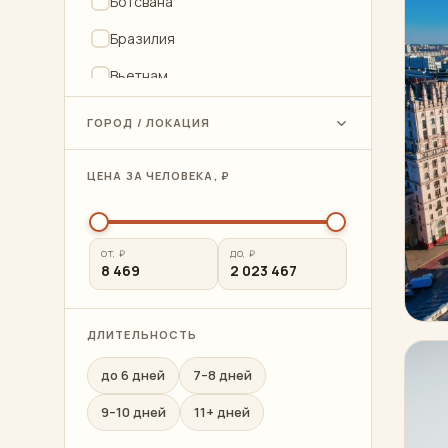
Ботсвана
Бразилия
Вьетнам
Гватемала
ГОРОД / ЛОКАЦИЯ
Грузия
ЦЕНА ЗА ЧЕЛОВЕКА, ₽
Замбия
Зимбабве
ОТ, ₽
ДО, ₽
Индия
8 469
2 023 467
Иордания
Италия
ДЛИТЕЛЬНОСТЬ
Кабо-Верде
до 6 дней
7–8 дней
Казахстан
9–10 дней
11+ дней
Камбоджа