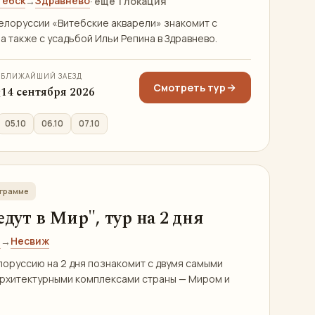
тебск
Здравнево
→
· ещё 1 локация
Белоруссии «Витебские акварели» знакомит с
а также с усадьбой Ильи Репина в Здравнево.
БЛИЖАЙШИЙ ЗАЕЗД
Смотреть тур
я
14 сентября 2026
05.10
06.10
07.10
ограмме
едут в Мир", тур на 2 дня
)
Несвиж
→
лоруссию на 2 дня познакомит с двумя самыми
рхитектурными комплексами страны — Миром и