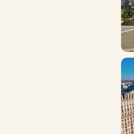
Россия
Руанда
Таджикистан
Танзания
Туркменистан
Турция
Уганда
Узбекистан
Чили
Шри-Ланка
Южная Африка
Южная Корея