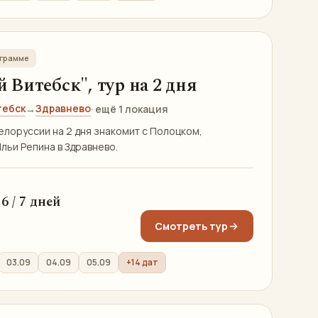
ограмме
Витебск", тур на 2 дня
тебск
Здравнево
→
· ещё 1 локация
елоруссии на 2 дня знакомит с Полоцком,
льи Репина в Здравнево.
 / 6 / 7 дней
Смотреть тур
03.09
04.09
05.09
+14 дат