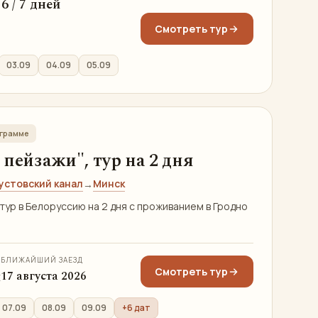
 / 6 / 7 дней
Смотреть тур
03.09
04.09
05.09
ограмме
пейзажи", тур на 2 дня
устовский канал
Минск
→
тур в Белоруссию на 2 дня с проживанием в Гродно
БЛИЖАЙШИЙ ЗАЕЗД
Смотреть тур
я
17 августа 2026
07.09
08.09
09.09
+6 дат