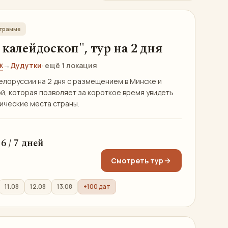
ограмме
калейдоскоп", тур на 2 дня
ж
→
Дудутки
· ещё 1 локация
елоруссии на 2 дня с размещением в Минске и
, которая позволяет за короткое время увидеть
ические места страны.
 / 6 / 7 дней
Смотреть тур
11.08
12.08
13.08
+100 дат