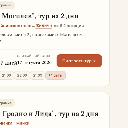
ограмме
Могилев", тур на 2 дня
Жиличи
уйничское поле
→
· ещё 2 локации
елоруссии на 2 дня знакомит с Могилевом,
.
БЛИЖАЙШИЙ ЗАЕЗД
Смотреть тур
 / 7 дней
17 августа 2026
21.08
22.08
21.09
+4 даты
ограмме
Гродно и Лида", тур на 2 дня
ованка
Минск
→