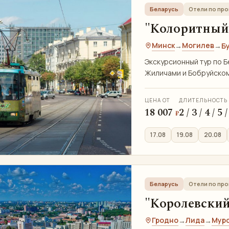
Беларусь
Отели по пр
"Колоритный 
Минск
Могилев
→
→
Б
Экскурсионный тур по Б
Жиличами и Бобруйском
ЦЕНА ОТ
ДЛИТЕЛЬНОСТЬ
18 007
2 / 3 / 4 / 5
₽
17.08
19.08
20.08
Беларусь
Отели по пр
"Королевский 
Гродно
Лида
Мур
→
→