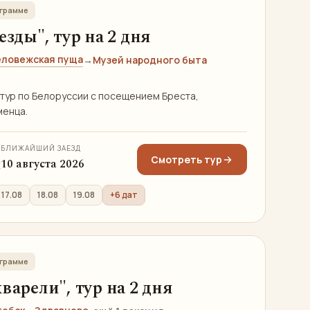
ограмме
езды", тур на 2 дня
еловежская пуща
→
Музей народного быта
 тур по Белоруссии с посещением Бреста,
менца.
БЛИЖАЙШИЙ ЗАЕЗД
Смотреть тур
я
10 августа 2026
17.08
18.08
19.08
+6 дат
ограмме
варели", тур на 2 дня