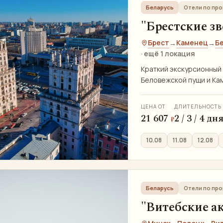
Беларусь
Отели по пр
"Брестские зв
Брест
Каменец
Б
→
→
· ещё 1 локация
Краткий экскурсионный
Беловежской пущи и Ка
ЦЕНА ОТ
ДЛИТЕЛЬНОСТЬ
21 607
2 / 3 / 4 дн
₽
10.08
11.08
12.08
Беларусь
Отели по пр
"Витебские ак