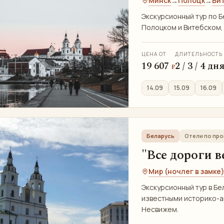
Минск
Полоцк
Ви
→
→
Экскурсионный тур по 
Полоцком и Витебском, 
ЦЕНА ОТ
ДЛИТЕЛЬНОСТЬ
19 607
2 / 3 / 4 дн
₽
14.09
15.09
16.09
Беларусь
Отели по пр
"Все дороги в
Мир (ночлег в замке
Экскурсионный тур в Бе
известными историко-а
Несвижем.