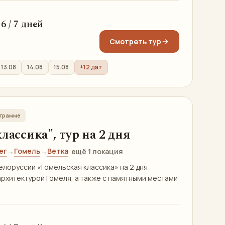
 / 6 / 7 дней
Смотреть тур
13.08
14.08
15.08
+12 дат
ограмме
лассика", тур на 2 дня
ег
Гомель
Ветка
→
→
· ещё 1 локация
елоруссии «Гомельская классика» на 2 дня
архитектурой Гомеля, а также с памятными местами