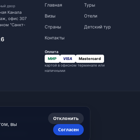
Главная
Туры
нный двор
ная Канала
Визы
Отели
таж, офис 307
аном "Санкт-
Страны
Детский тур
Контакты
26
Оплата
МИР
VISA
Mastercard
картой в офисном терминале или
наличными
Отклонить
ние любых материалов сайта
том, вы
ательна.
Согласен
, определяемой