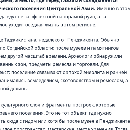
ами, а место, где перед глазами складывается
ческого поселения Центральной Азии.
Именно в это
да едут не за эффектной панорамой руин, а за
лое уходит оседлая жизнь в этом регионе.
де Таджикистана, недалеко от Пенджикента. Обычно
 по Согдийской области: после музеев и памятников
всем другой масштаб времени. Археологи обнаружили
твенных зон, предметы ремесла и торговли. Для
кст: поселение связывают с эпохой энеолита и ранней
занимались земледелием, скотоводством и ремеслом, а
дной долины.
 культурного слоя и фрагменты построек, которые
евнего поселения. Это не тот объект, где нужно
ть сюда с гидом или хотя бы после музея в Пенджикенте
илое пространство, мастерские, места хранения. Тогда