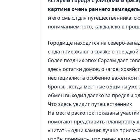
«старый город» с улицами и фасад
картина очень раннего земледель
и его смысл для путешественника: сю
пониманием того, как далеко в прош
Городище находится на северо-запа
сюда приезжают в связке с поездкой
более поздних эпох Саразм дает со
здесь остатки домов, очагов, хозяйс
неспециалиста особенно важен конте
бронзы, когда местные общины уже 
обмен выходил далеко за пределы о
Что здесь увидит путешественник
На месте раскопок показаны участки
помогают представить планировку др
«читать» одни камни: лучше приезжа
чтобы понимать, что перед вами — ж