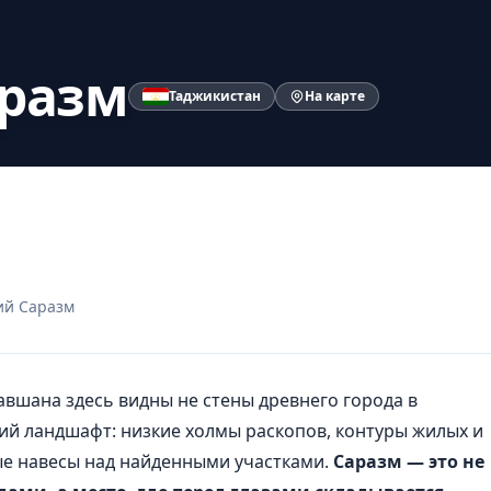
аразм
Таджикистан
На карте
ий Саразм
авшана здесь видны не стены древнего города в
ий ландшафт: низкие холмы раскопов, контуры жилых и
е навесы над найденными участками.
Саразм — это не