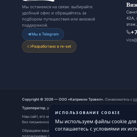
Виз
Мы останемся на связи: выбирайте
Санкт
удобный офис и обращайтесь за
42А,
подбором путешествия или визовой
этаж,
поддержкой.
+7
Мы в Telegram
viza@
Разработано в re-set
Copyright © 2026 — ООО «Каприкон Трэвел».
Ознакомьтесь с
п
Туроператор
, реестровый номер
РТО 016426
(Единый федеральн
ИСПОЛЬЗОВАНИЕ COOKIE
Наш сайт, его материалы, дизайн являются объектами авторског
Мы используем файлы cookie для
без письменного разрешения правообладателя. При полном или
соглашаетесь с условиями их исп
Обращаем ваше внимание на то, что информация на сайте предо
положениями ст. 437 ГК РФ.