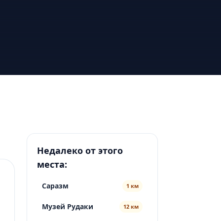
Недалеко от этого
места:
Саразм
1 км
Музей Рудаки
12 км