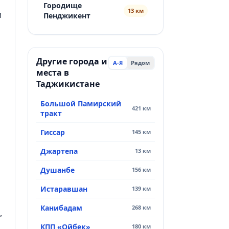
Городище
13 км
м
Пенджикент
Другие города и
А-Я
Рядом
места в
Таджикистане
Большой Памирский
421 км
тракт
Гиссар
145 км
Джартепа
13 км
Душанбе
156 км
Истаравшан
139 км
Канибадам
268 км
,
КПП «Ойбек»
180 км