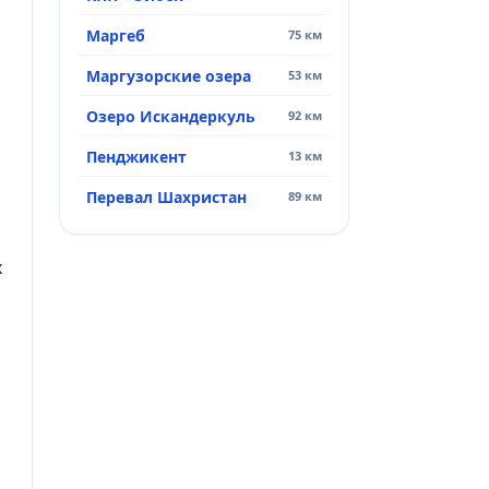
Маргеб
75 км
Маргузорские озера
53 км
Озеро Искандеркуль
92 км
Пенджикент
13 км
Перевал Шахристан
89 км
х