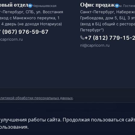
овый отдел
Офис продаж
Чернышевская
м. Гости
-Петербург, СПБ, ул. Восстания
Санкт-Петербург, Набереж
 вход с Манежного переулка, 1
Грибоедова, дом 5, БЦ, 3 э
 4 дверь (не доходя Нотариуса)
(вход в БЦ общий с рестор
Петербург")
 (967) 976-59-67
+7 (812) 779-15-
capricorn.ru
nl@capricorn.ru
олитикой обработки персональных данных
.
ый реестр туроператоров). ОГРН 1117847091229, ИНН 7838457020.
о права. Все права защищены и охраняются законом. Запрещается использова
 улучшения работы сайта. Продолжая пользоваться сай
 частичном использовании материалов гиперссылка на
https://capricorn.ru
обяз
ользования.
ставлена исключительно для ознакомления и не является публичной офертой