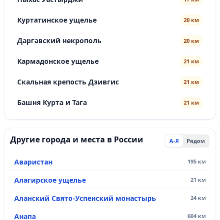
Куртатинское ущелье
20 км
Даргавский некрополь
20 км
Кармадонское ущелье
21 км
Скальная крепость Дзивгис
21 км
Башня Курта и Тага
21 км
Другие города и места в России
А-Я
Рядом
Аваристан
195 км
Алагирское ущелье
21 км
Аланский Свято-Успенский монастырь
24 км
Анапа
604 км