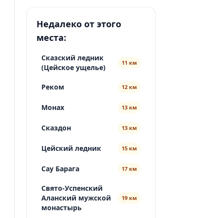
созвучными местами. Поэтому
корректнее описывать его сдержанно:
Недалеко от этого
для путешественника это, вероятно,
локальная достопримечательность в
места:
окрестностях Владикавказа, интересная
прежде в...
Сказский ледник
11 км
(Цейское ущелье)
Реком
12 км
Монах
13 км
Сказдон
13 км
Цейский ледник
15 км
Сау Барага
17 км
Свято-Успенский
Аланский мужской
19 км
монастырь