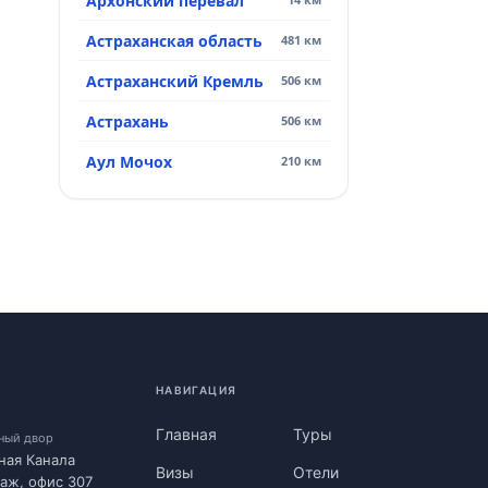
Архонский перевал
Астраханская область
481 км
Астраханский Кремль
506 км
Астрахань
506 км
Аул Мочох
210 км
НАВИГАЦИЯ
Главная
Туры
нный двор
ная Канала
Визы
Отели
таж, офис 307