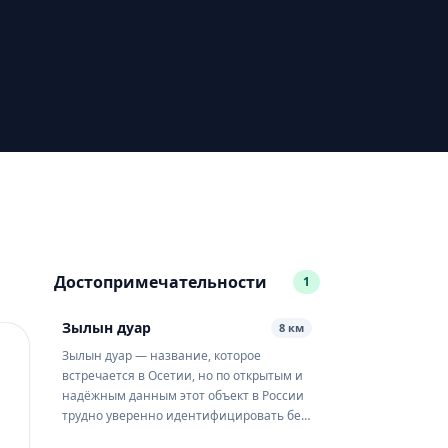
Достопримечательности
1
Зылын дуар
8 км
Зылын дуар — название, которое
встречается в Осетии, но по открытым и
надёжным данным этот объект в России
трудно уверенно идентифицировать без
риска спутать его с одноимёнными или