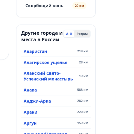
Скорбящий конь
20 км
Другие города и
А-Я
Рядом
места в России
Аваристан
219 км
Алагирское ущелье
28 км
Аланский Свято-
19 км
Успенский монастырь
Анапа
588 км
Анджи-Арка
282 км
Арани
220 км
Аргун
159 км
14 км