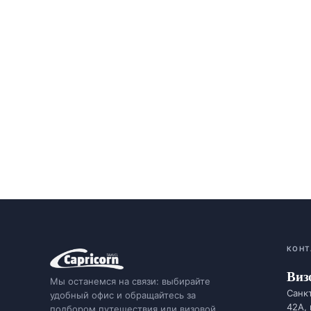
КОНТ
Виз
Мы останемся на связи: выбирайте
Санкт
удобный офис и обращайтесь за
42А,
подбором путешествия или визовой