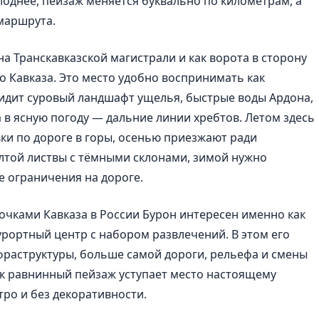
олоднее, пейзаж меняется буквально по километрам, а
маршрута.
на Транскавказской магистрали и как ворота в сторону
 Кавказа. Это место удобно воспринимать как
видит суровый ландшафт ущелья, быстрые воды Ардона,
 в ясную погоду — дальние линии хребтов. Летом здесь
ки по дороге в горы, осенью приезжают ради
ёлтой листвы с тёмными склонами, зимой нужно
е ограничения на дороге.
очками Кавказа в России Бурон интересен именно как
 курортный центр с набором развлечений. В этом его
фраструктуры, больше самой дороги, рельефа и смены
ак равнинный пейзаж уступает место настоящему
тро и без декоративности.