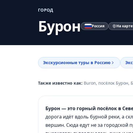
ГОРОД
Бурон
Россия
На карте
Экскурсионные туры в Россию
Экс
Также известно как:
Buron, посёлок Бурон, 
Бурон — это горный посёлок в Се
дорога идёт вдоль бурной реки, а ск
вершин. Сюда едут не за городской