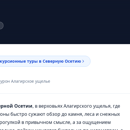
курсионные туры в Северную Осетию
Бурон Алагирское ущелье
верной Осетии
, в верховьях Алагирского ущелья, где
лоны быстро сужают обзор до камня, леса и снежных
 прогулкой в привычном смысле, а за ощущением