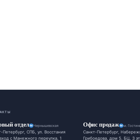
АКТЫ
овый отдел
Офис продаж
Чернышевская
м. Гости
-Петербург, СПБ, ул. Восстания
Санкт-Петербург, Набереж
 вход с Манежного переулка, 1
Грибоедова, дом 5, БЦ, 3 э