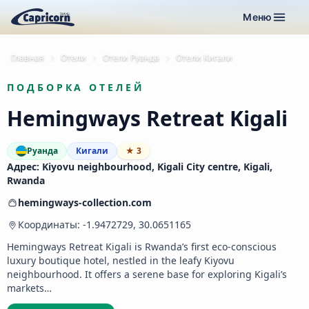
Меню
Главная
Отели
Отели Руанда
Отели Кигали
ПОДБОРКА ОТЕЛЕЙ
Hemingways Retreat Kigali
Руанда
Кигали
★ 3
Адрес: Kiyovu neighbourhood, Kigali City centre, Kigali,
Rwanda
hemingways-collection.com
Координаты: -1.9472729, 30.0651165
Hemingways Retreat Kigali is Rwanda’s first eco-conscious
luxury boutique hotel, nestled in the leafy Kiyovu
neighbourhood. It offers a serene base for exploring Kigali’s
markets…