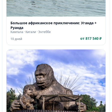
Большое африканское приключение: Уганда +
Руанда
Кампала · Кигали · Энтеббе
от 817 540 ₽
10 дней