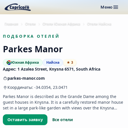
Меню
Главная
Отели
Отели Южная Африка
Отели Найсна
ПОДБОРКА ОТЕЛЕЙ
Parkes Manor
Южная Африка
Найсна
★ 3
Адрес: 1 Azalea Street, Knysna 6571, South Africa
parkes-manor.com
Координаты: -34.0354, 23.0471
Parkes Manor is described as the Grande Dame among the
guest houses in Knysna. It is a carefully restored manor house
set in a large park-like garden with views over the Knysna…
Оставить заявку
Все отели