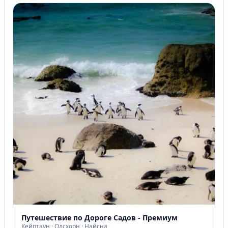
Путешествие по Дороге Садов - Премиум
Кейптаун · Одсхорн · Найсна