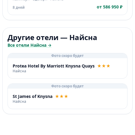
от 586 950 ₽
8 дней
Другие отели — Найсна
Все отели Найсна →
Фото скоро будет
Protea Hotel By Marriott Knysna Quays
★★★
Найсна
Фото скоро будет
St James of Knysna
★★★
Найсна