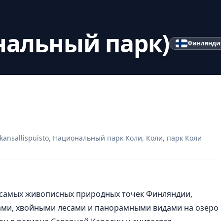
нальный парк)
Финлянди
n kansallispuisto, Национальный парк Коли, Коли, парк Коли
 самых живописных природных точек
Финляндии
,
ами, хвойными лесами и панорамными видами на озеро