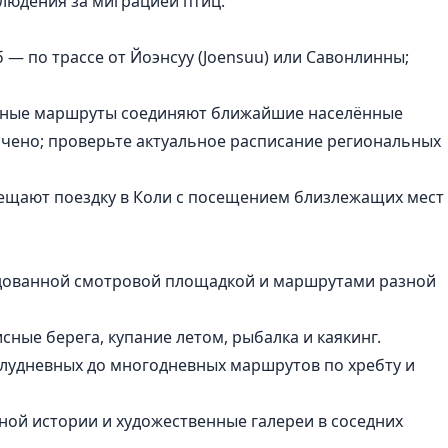
блюдения за миграцией птиц.
— по трассе от Йоэнсуу (Joensuu) или Савонлинны;
ные маршруты соединяют ближайшие населённые
ичено; проверьте актуальное расписание региональных
ещают поездку в Коли с посещением близлежащих мест
дованной смотровой площадкой и маршрутами разной
ные берега, купание летом, рыбалка и каякинг.
олудневных до многодневных маршрутов по хребту и
ной истории и художественные галереи в соседних