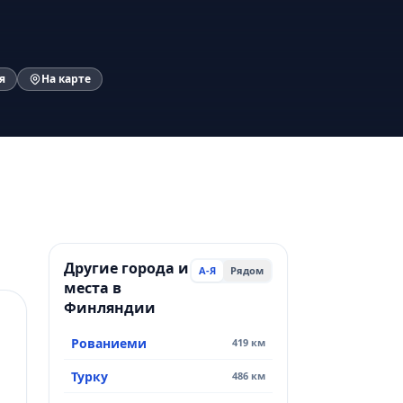
я
На карте
Другие города и
А-Я
Рядом
места в
Финляндии
Рованиеми
419 км
Турку
486 км