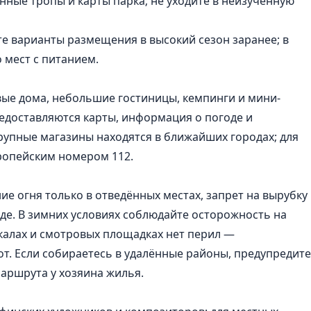
ные тропы и карты парка; не уходите в неизученную
е варианты размещения в высокий сезон заранее; в
 мест с питанием.
вые дома, небольшие гостиницы, кемпинги и мини-
едоставляются карты, информация о погоде и
рупные магазины находятся в ближайших городах; для
ропейским номером 112.
ие огня только в отведённых местах, запрет на вырубку
де. В зимних условиях соблюдайте осторожность на
калах и смотровых площадках нет перил —
т. Если собираетесь в удалённые районы, предупредите
аршрута у хозяина жилья.