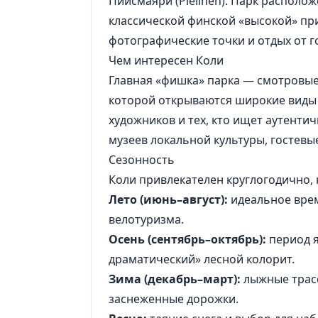
Пийсмаяри (Pielinen). Парк располо
классической финской «высокой» пр
фотографические точки и отдых от г
Чем интересен Коли
Главная «фишка» парка — смотровые 
которой открываются широкие виды н
художников и тех, кто ищет аутенти
музеев локальной культуры, гостевы
Сезонность
Коли привлекателен круглогодично, 
Лето (июнь–август):
идеальное врем
велотуризма.
Осень (сентябрь–октябрь):
период я
драматический» лесной колорит.
Зима (декабрь–март):
лыжные трасс
заснеженные дорожки.