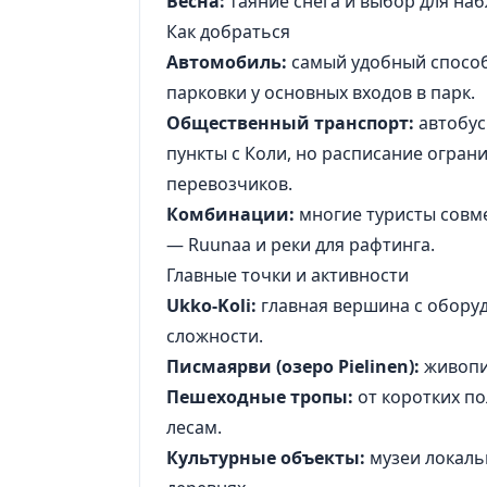
Весна:
таяние снега и выбор для на
Как добраться
Автомобиль:
самый удобный способ 
парковки у основных входов в парк.
Общественный транспорт:
автобус
пункты с Коли, но расписание огран
перевозчиков.
Комбинации:
многие туристы совм
— Ruunaa и реки для рафтинга.
Главные точки и активности
Ukko-Koli:
главная вершина с обору
сложности.
Писмаярви (озеро Pielinen):
живопис
Пешеходные тропы:
от коротких п
лесам.
Культурные объекты:
музеи локаль