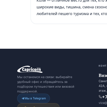
Коли — отличное место для тех, кто
широкие виды, тишина, смена сезоно
любителей пешего туризма и тех, кт
КОНТ
Виз
Мы останемся на связи: выбирайте
Санкт
удобный офис и обращайтесь за
42А,
подбором путешествия или визовой
этаж,
поддержкой.
+7
Мы в Telegram
viza@