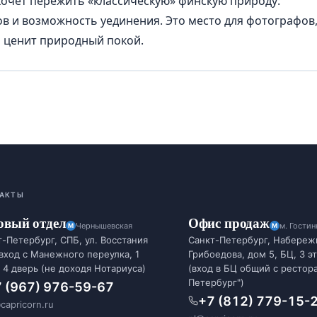
 хочет пережить «классическую» финскую природу:
в и возможность уединения. Это место для фотографов
о ценит природный покой.
АКТЫ
овый отдел
Офис продаж
Чернышевская
м. Гости
-Петербург, СПБ, ул. Восстания
Санкт-Петербург, Набереж
 вход с Манежного переулка, 1
Грибоедова, дом 5, БЦ, 3 э
 4 дверь (не доходя Нотариуса)
(вход в БЦ общий с рестор
Петербург")
 (967) 976-59-67
+7 (812) 779-15-
capricorn.ru