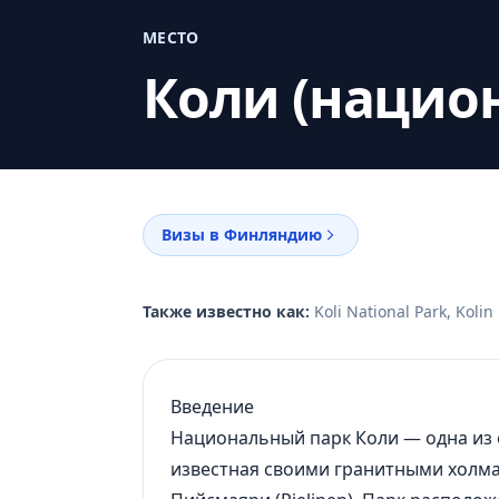
МЕСТО
Коли (нацио
Визы в Финляндию
Также известно как:
Koli National Park, Koli
Введение
Национальный парк Коли — одна из
известная своими гранитными холм