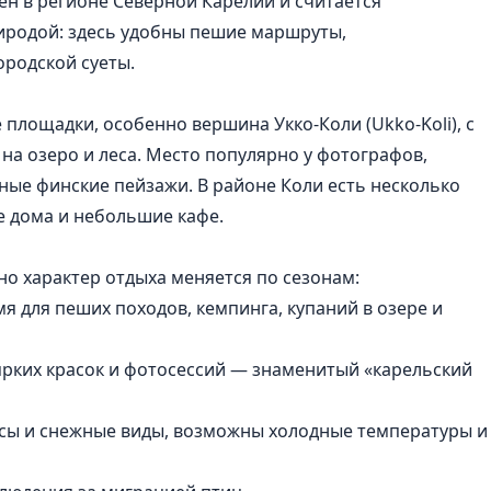
жен в регионе Северной Карелии и считается
иродой: здесь удобны пешие маршруты,
ородской суеты.
площадки, особенно вершина Укко-Коли (Ukko-Koli), с
а озеро и леса. Место популярно у фотографов,
чные финские пейзажи. В районе Коли есть несколько
е дома и небольшие кафе.
но характер отдыха меняется по сезонам:
я для пеших походов, кемпинга, купаний в озере и
рких красок и фотосессий — знаменитый «карельский
ы и снежные виды, возможны холодные температуры и