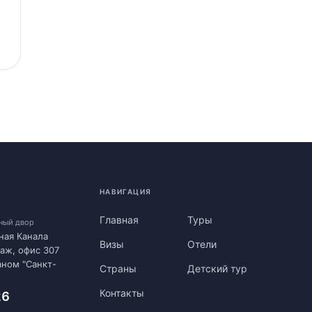
,
НАВИГАЦИЯ
Главная
Туры
нный двор
ная Канала
Визы
Отели
таж, офис 307
аном "Санкт-
Страны
Детский тур
Контакты
26