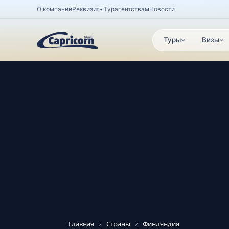
О компании
Реквизиты
Турагентствам
Новости
Туры
Визы
Главная
Страны
Финляндия