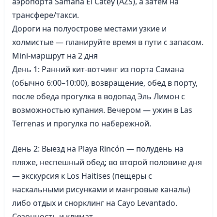
аэропорта Samaná El Catey (AZS), а затем на
трансфере/такси.
Дороги на полуострове местами узкие и
холмистые — планируйте время в пути с запасом.
Mini‑маршрут на 2 дня
День 1: Ранний кит‑вотчинг из порта Самана
(обычно 6:00–10:00), возвращение, обед
в порту
,
после обеда прогулка в водопад Эль Лимон с
возможностью купания. Вечером — ужин в Las
Terrenas и прогулка по набережной.
День 2: Выезд на Playa Rincón — полудень на
пляже, неспешный обед; во второй половине дня
— экскурсия к Los Haitises (пещеры с
наскальными рисунками и мангровые каналы)
либо отдых и снорклинг на Cayo Levantado.
Сезонность и климат