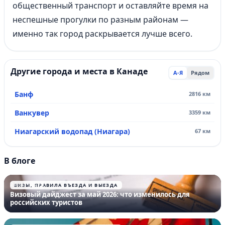
общественный транспорт и оставляйте время на
неспешные прогулки по разным районам —
именно так город раскрывается лучше всего.
Другие города и места в Канаде
А-Я
Рядом
Банф
2816 км
Ванкувер
3359 км
Ниагарский водопад (Ниагара)
67 км
В блоге
26.05.2026
ВИЗЫ, ПРАВИЛА ВЪЕЗДА И ВЫЕЗДА
Визовый дайджест за май 2026: что изменилось для
российских туристов