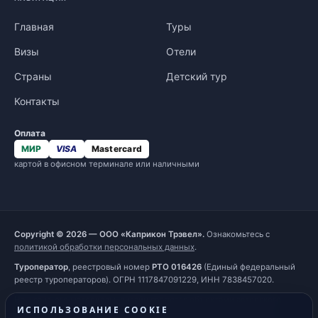
Главная
Туры
Визы
Отели
Страны
Детский тур
Контакты
Оплата
МИР
VISA
Mastercard
картой в офисном терминале или наличными
Copyright © 2026 — ООО «Каприкон Трэвел».
Ознакомьтесь с
политикой обработки персональных данных
.
Туроператор
, реестровый номер
РТО 016426
(Единый федеральный
реестр туроператоров). ОГРН 1117847091229, ИНН 7838457020.
Наш сайт, его материалы, дизайн являются объектами авторского
ИСПОЛЬЗОВАНИЕ COOKIE
права. Все права защищены и охраняются законом. Запрещается