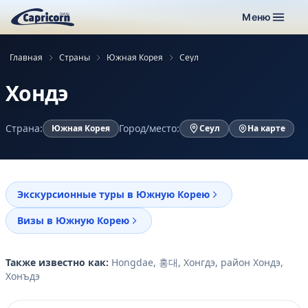
Меню
Главная
Страны
Южная Корея
Сеул
Хондэ
Страна:
Город/место:
Южная Корея
Сеул
На карте
Экскурсионные туры в Южную Корею
Визы в Южную Корею
Также известно как:
Hongdae, 홍대, Хонгдэ, район Хондэ,
Хонъдэ