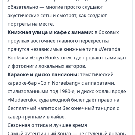
обязательно — многие просто слушают
акустические сеты и смотрят, как создают
портреты на месте.
Книжная улица и кафе с зинами:
в боковых
проулках восточнее главного перекрёстка
прячутся независимые книжные типа «Veranda
Books» и «Goyo Bookstore», где продают самиздат
и фотокниги локальных авторов.
Караоке и диско-пансионы:
тематический
караоке-бар «Coin Noraebang» с аппаратами,
стилизованными под 1980-е, и диско-холлы вроде
«Mudaeruk», куда входной билет даёт право на
бесплатный напиток и бесконечный танцпол с
кавер-группами в лайве.
Сезонная оптика и лучшее время
Самый аутентичный Хондэ — не студёный январь