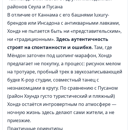
районов Сеула и Пусана
В отличие от Каннама с его башнями luxury-
брендов или Инсадона с антикварными лавками,
Хондэ не пытается быть ни «представительским»,
ни «традиционным».
Здесь аутентичность
строят на спонтанности и ошибке.
Там, где
Мёндон заточен под шопинг-марафон, Хондэ
предлагает не покупку, а процесс: рисунок мелом
на тротуаре, пробный трек в звукозаписывающей
будке K-pop студии, совместный танец с
незнакомцами в кругу. По сравнению с Пусаном
(район Хэундэ густо туристический и пляжный)
Хондэ остаётся интровертным по атмосфере —
ночную жизнь здесь делают сами жители, а не
приезжие.
Практичные ориентиры