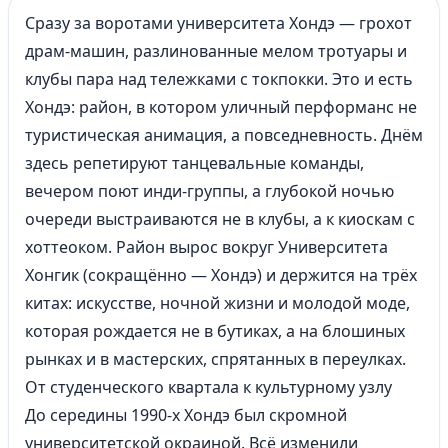
Сразу за воротами университета Хондэ — грохот
драм-машин, разлинованные мелом тротуары и
клубы пара над тележками с токпокки. Это и есть
Хондэ: район, в котором уличный перформанс не
туристическая анимация, а повседневность. Днём
здесь репетируют танцевальные команды,
вечером поют инди-группы, а глубокой ночью
очереди выстраиваются не в клубы, а к киоскам с
хоттеоком. Район вырос вокруг Университета
Хонгик (сокращённо — Хондэ) и держится на трёх
китах: искусстве, ночной жизни и молодой моде,
которая рождается не в бутиках, а на блошиных
рынках и в мастерских, спрятанных в переулках.
От студенческого квартала к культурному узлу
До середины 1990-х Хондэ был скромной
университетской окраиной. Всё изменили