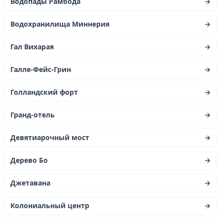
Водопады Рамбода
→
Водохранилища Миннерия
→
Гал Вихарая
→
Галле-Фейс-Грин
→
Голландский форт
→
Гранд-отель
→
Девятиарочный мост
→
Дерево Бо
→
Джетавана
→
Колониальный центр
→