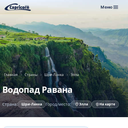
Меню
Главная
Страны
Шри-Ланка
Элла
Водопад Равана
Страна:
Город/место:
Шри-Ланка
Элла
На карте