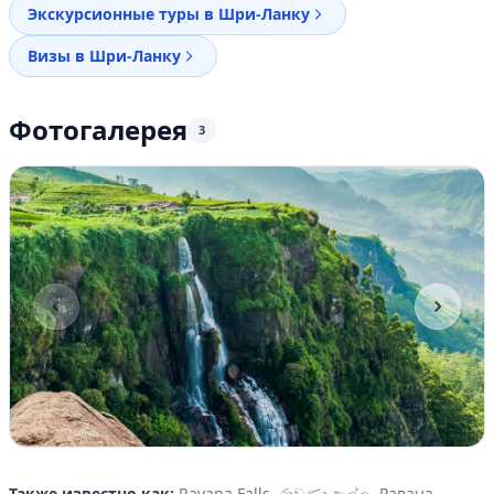
Экскурсионные туры в Шри-Ланку
Визы в Шри-Ланку
Фотогалерея
3
Item
1
Также известно как:
Ravana Falls, රාවණා ඇල්ල, Равана,