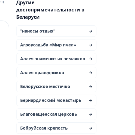
ец
Другие
достопримечательности в
Беларуси
“наносы отдых”
→
Агроусадьба «Мир пчел»
→
Аллея знаменитых земляков
→
й
Аллея праведников
→
Белорусское местечко
→
Бернардинский монастырь
→
Благовещенская церковь
→
Бобруйская крепость
→