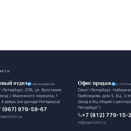
АКТЫ
овый отдел
Офис продаж
Чернышевская
м. Гости
-Петербург, СПБ, ул. Восстания
Санкт-Петербург, Набереж
 вход с Манежного переулка, 1
Грибоедова, дом 5, БЦ, 3 э
 4 дверь (не доходя Нотариуса)
(вход в БЦ общий с рестор
Петербург")
 (967) 976-59-67
+7 (812) 779-15-
capricorn.ru
nl@capricorn.ru