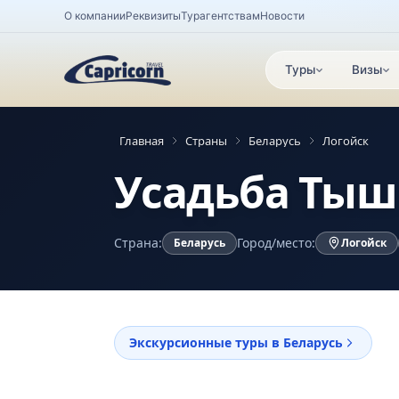
О компании
Реквизиты
Турагентствам
Новости
Туры
Визы
Главная
Страны
Беларусь
Логойск
Усадьба Ты
Страна:
Город/место:
Беларусь
Логойск
Экскурсионные туры в Беларусь