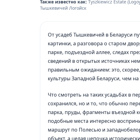
Также известно как:
Tyszkiewicz Estate (Log
Тышкевичей Логойск
От усадеб Тышкевичей в Беларуси п
картинки, а разговора о старом дво
парке, подъездной аллее, следах пр
сведений в открытых источниках нем
правильным ожиданием: это, скорее,
культуры Западной Беларуси, чем н
Что смотреть на таких усадьбах в пе
сохранился, но и то, что обычно пер
парка, пруды, фрагменты въездной к
подобные места интересно восприним
маршрут по Полесью и западнобелор
объект, а целая цепочка исторически