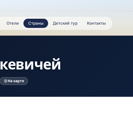
Отели
Страны
Детский тур
Контакты
шкевичей
На карте