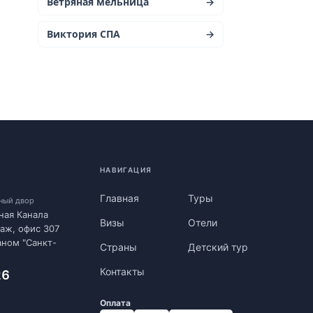
Ветряная мельница
→
Виктория СПА
→
НАВИГАЦИЯ
Главная
Туры
нный двор
ная Канала
Визы
Отели
таж, офис 307
аном "Санкт-
Страны
Детский тур
Контакты
26
Оплата