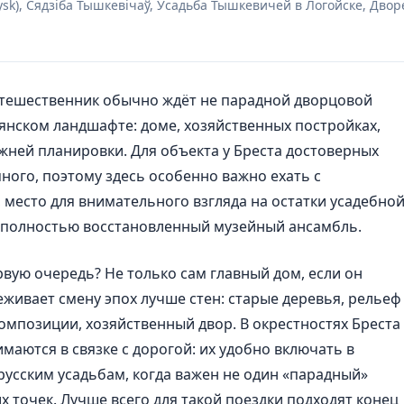
oysk), Сядзіба Тышкевічаў, Усадьба Тышкевичей в Логойске, Двор
утешественник обычно ждёт не парадной дворцовой
рянском ландшафте: доме, хозяйственных постройках,
ежней планировки. Для объекта у Бреста достоверных
ного, поэтому здесь особенно важно ехать с
 место для внимательного взгляда на остатки усадебно
а полностью восстановленный музейный ансамбль.
рвую очередь? Не только сам главный дом, если он
еживает смену эпох лучше стен: старые деревья, рельеф
омпозиции, хозяйственный двор. В окрестностях Бреста
аются в связке с дорогой: их удобно включать в
усским усадьбам, когда важен не один «парадный»
х точек. Лучше всего для такой поездки подходят конец