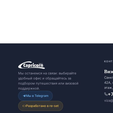
КОНТ
Виз
Мы останемся на связи: выбирайте
Санкт
удобный офис и обращайтесь за
42А,
подбором путешествия или визовой
этаж,
поддержкой.
+7
Мы в Telegram
viza@
Разработано в re-set