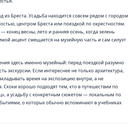
естья.
д из Бреста. Усадьба находится совсем рядом с городом
остью, центром Бреста или поездкой по окрестностям.
— конец весны, лето и ранняя осень, когда зелень
имой акцент смещается на музейную часть и сам силуэт
ения здесь именно музейный: перед поездкой разумно
ь экскурсии. Если интереснее не только архитектура,
акладывать время на экспозицию внутри, а не
 Скоки хорошо подходят тем, кто в путешествии по
ц», а усадьбу с конкретным сюжетом — локальным по
обытиями, о которых обычно вспоминают в учебниках