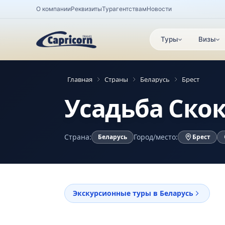
О компании
Реквизиты
Турагентствам
Новости
Туры
Визы
Главная
Страны
Беларусь
Брест
Усадьба Ско
Страна:
Город/место:
Беларусь
Брест
Экскурсионные туры в Беларусь