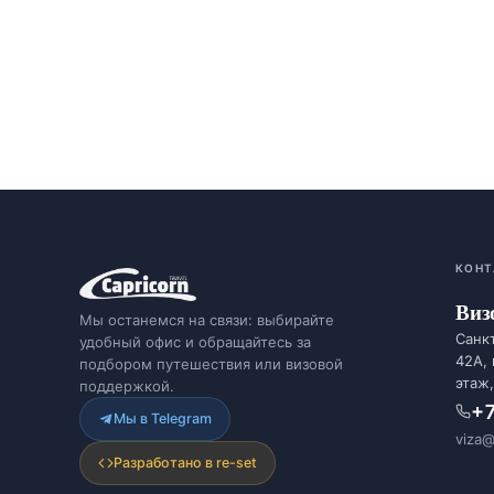
КОНТ
Виз
Мы останемся на связи: выбирайте
Санкт
удобный офис и обращайтесь за
42А,
подбором путешествия или визовой
этаж,
поддержкой.
+7
Мы в Telegram
viza@
Разработано в re-set