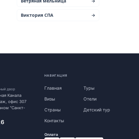
Ветряная мельница
→
Виктория СПА
→
НАВИГАЦИЯ
Главная
Туры
нный двор
ная Канала
Визы
Отели
таж, офис 307
аном "Санкт-
Страны
Детский тур
Контакты
26
Оплата