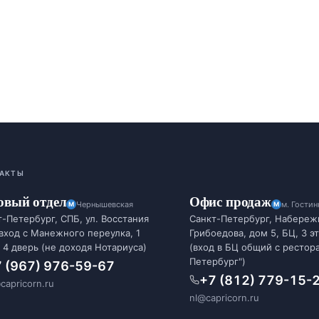
АКТЫ
овый отдел
Офис продаж
Чернышевская
м. Гости
-Петербург, СПБ, ул. Восстания
Санкт-Петербург, Набереж
 вход с Манежного переулка, 1
Грибоедова, дом 5, БЦ, 3 э
 4 дверь (не доходя Нотариуса)
(вход в БЦ общий с рестор
Петербург")
 (967) 976-59-67
+7 (812) 779-15-
capricorn.ru
nl@capricorn.ru