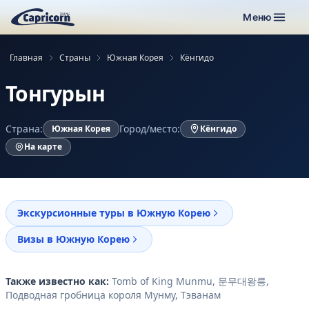
Меню
Главная
Страны
Южная Корея
Кёнгидо
Тонгурын
Страна:
Город/место:
Южная Корея
Кёнгидо
На карте
Экскурсионные туры в Южную Корею
Визы в Южную Корею
Также известно как:
Tomb of King Munmu, 문무대왕릉,
Подводная гробница короля Мунму, Тэванам