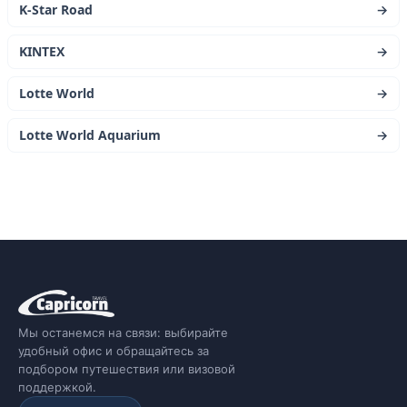
K-Star Road
→
KINTEX
→
Lotte World
→
Lotte World Aquarium
→
Мы останемся на связи: выбирайте
удобный офис и обращайтесь за
подбором путешествия или визовой
поддержкой.