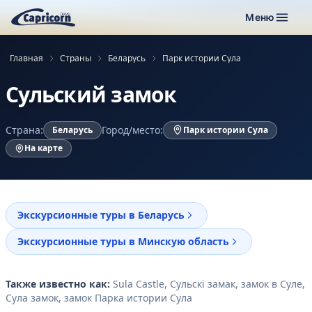
Меню
Главная
Страны
Беларусь
Парк истории Сула
Сульский замок
Страна:
Город/место:
Беларусь
Парк истории Сула
На карте
Экскурсионные туры в Беларусь
Экскурсионные туры в Минскую область
Также известно как:
Sula Castle, Сульскі замак, замок в Суле,
Сула замок, замок Парка истории Сула