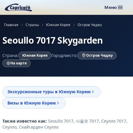
Меню
Главная
Страны
Южная Корея
Остров Чеджу
Seoullo 7017 Skygarden
Страна:
Город/место:
Южная Корея
Остров Чеджу
На карте
Экскурсионные туры в Южную Корею
Визы в Южную Корею
Также известно как:
Seoullo 7017, 서울로 7017, Сеулло 7017,
Сеулло, Скайгарден Сеулло