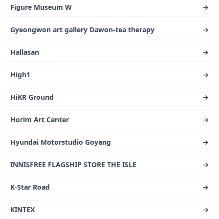
Figure Museum W
→
Gyeongwon art gallery Dawon-tea therapy
→
Hallasan
→
High1
→
HiKR Ground
→
Horim Art Center
→
Hyundai Motorstudio Goyang
→
INNISFREE FLAGSHIP STORE THE ISLE
→
K-Star Road
→
KINTEX
→