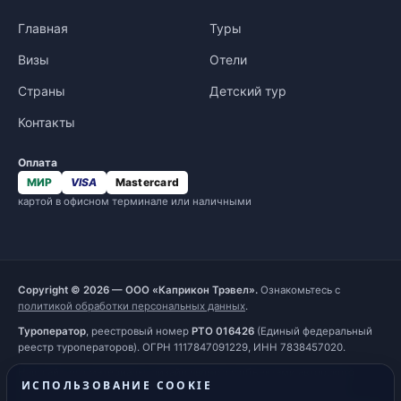
Главная
Туры
Визы
Отели
Страны
Детский тур
Контакты
Оплата
МИР
VISA
Mastercard
картой в офисном терминале или наличными
Copyright © 2026 — ООО «Каприкон Трэвел».
Ознакомьтесь с
политикой обработки персональных данных
.
Туроператор
, реестровый номер
РТО 016426
(Единый федеральный
реестр туроператоров). ОГРН 1117847091229, ИНН 7838457020.
Наш сайт, его материалы, дизайн являются объектами авторского
ИСПОЛЬЗОВАНИЕ COOKIE
права. Все права защищены и охраняются законом. Запрещается