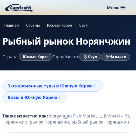
Меню
Главная
Страны
Южная Корея
Сеул
Рыбный рынок Норянчжин
Страна:
Город/место:
Южная Корея
Сеул
На карте
Экскурсионные туры в Южную Корею
Визы в Южную Корею
Также известно как:
Noryangjin Fish Market, 노량진수산시장,
Норянчжин, рынок Норянджин, рыбный рынок Норянджин