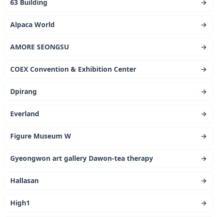
63 Building
→
Alpaca World
→
AMORE SEONGSU
→
COEX Convention & Exhibition Center
→
Dpirang
→
Everland
→
Figure Museum W
→
Gyeongwon art gallery Dawon-tea therapy
→
Hallasan
→
High1
→