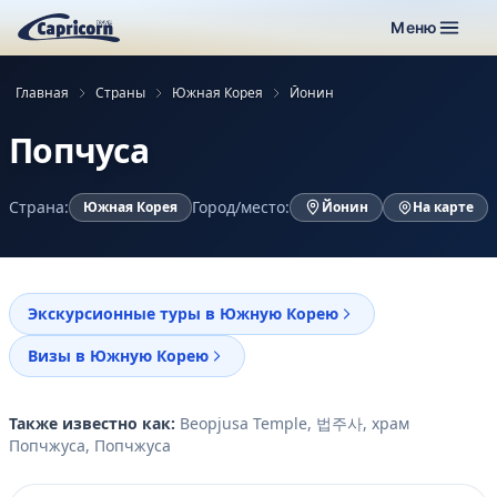
Меню
Главная
Страны
Южная Корея
Йонин
Попчуса
Страна:
Город/место:
Южная Корея
Йонин
На карте
Экскурсионные туры в Южную Корею
Визы в Южную Корею
Также известно как:
Beopjusa Temple, 법주사, храм
Попчжуса, Попчжуса