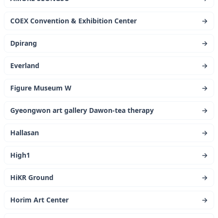
COEX Convention & Exhibition Center
→
Dpirang
→
Everland
→
Figure Museum W
→
Gyeongwon art gallery Dawon-tea therapy
→
Hallasan
→
High1
→
HiKR Ground
→
Horim Art Center
→