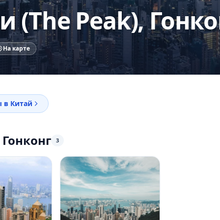
 (The Peak), Гонко
На карте
 в Китай
 Гонконг
3