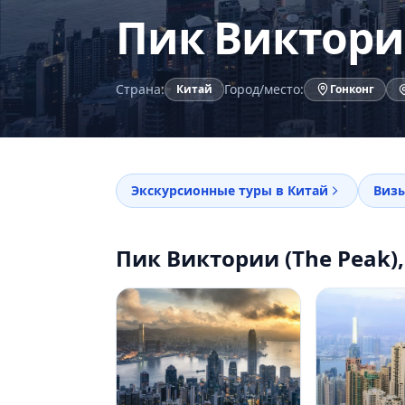
Пик Виктории
Страна:
Город/место:
Китай
Гонконг
Экскурсионные туры в Китай
Визы
Пик Виктории (The Peak),