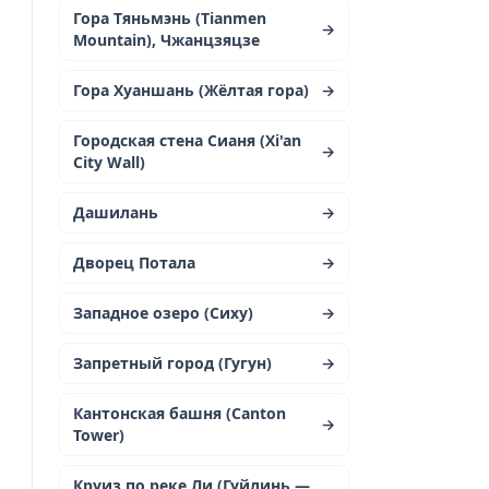
Гора Тяньмэнь (Tianmen
→
Mountain), Чжанцзяцзе
Гора Хуаншань (Жёлтая гора)
→
Городская стена Сианя (Xi'an
→
City Wall)
Дашилань
→
Дворец Потала
→
Западное озеро (Сиху)
→
Запретный город (Гугун)
→
Кантонская башня (Canton
→
Tower)
Круиз по реке Ли (Гуйлинь —