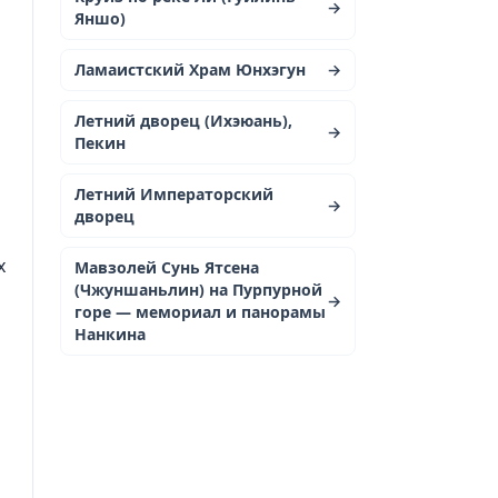
→
Яншо)
Ламаистский Храм Юнхэгун
→
Летний дворец (Ихэюань),
→
Пекин
Летний Императорский
→
дворец
х
Мавзолей Сунь Ятсена
(Чжуншаньлин) на Пурпурной
→
горе — мемориал и панорамы
Нанкина