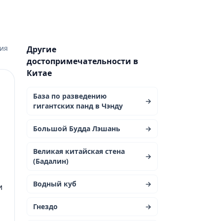
рия
Другие
достопримечательности в
Китае
База по разведению
→
гигантских панд в Чэнду
Большой Будда Лэшань
→
Великая китайская стена
→
(Бадалин)
Водный куб
→
и
Гнездо
→