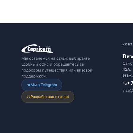
КОНТ
Виз
Мы останемся на связи: выбирайте
Санкт
удобный офис и обращайтесь за
42А,
подбором путешествия или визовой
этаж,
поддержкой.
+7
Мы в Telegram
viza@
Разработано в re-set