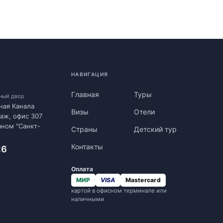
НАВИГАЦИЯ
Главная
Туры
нный двор
ная Канала
Визы
Отели
таж, офис 307
аном "Санкт-
Страны
Детский тур
Контакты
26
Оплата
МИР
VISA
Mastercard
картой в офисном терминале или
наличными