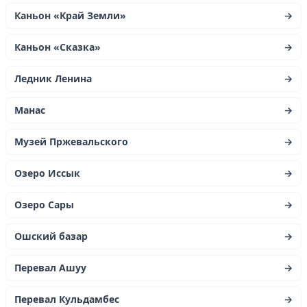
Каньон «Край Земли»
→
Каньон «Сказка»
→
Ледник Ленина
→
Манас
→
Музей Пржевальского
→
Озеро Иссык
→
Озеро Сары
→
Ошский базар
→
Перевал Ашуу
→
Перевал Кульдамбес
→