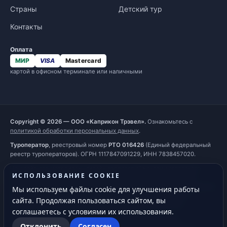
Страны
Детский тур
Контакты
Оплата
МИР
VISA
Mastercard
картой в офисном терминале или наличными
Copyright © 2026 — ООО «Каприкон Трэвел».
Ознакомьтесь с
политикой обработки персональных данных
.
Туроператор
, реестровый номер
РТО 016426
(Единый федеральный
реестр туроператоров). ОГРН 1117847091229, ИНН 7838457020.
Наш сайт, его материалы, дизайн являются объектами авторского
ИСПОЛЬЗОВАНИЕ COOKIE
права. Все права защищены и охраняются законом. Запрещается
использование любых материалов сайта без письменного разрешения
Мы используем файлы cookie для улучшения работы
правообладателя. При полном или частичном использовании
сайта. Продолжая пользоваться сайтом, вы
материалов гиперссылка на
https://capricorn.ru
обязательна.
соглашаетесь с условиями их использования.
Обращаем ваше внимание на то, что информация на сайте
Отклонить
Согласен