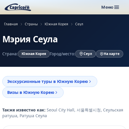
Меню
Главная
Страны
Южная Корея
Сеул
Мэрия Сеула
Страна:
Город/место:
Южная Корея
Сеул
На карте
Экскурсионные туры в Южную Корею
Визы в Южную Корею
Также известно как:
Seoul City Hall, 서울특별시청, Сеульская
ратуша, Ратуша Сеула