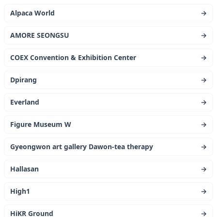
Alpaca World
→
AMORE SEONGSU
→
COEX Convention & Exhibition Center
→
Dpirang
→
Everland
→
Figure Museum W
→
Gyeongwon art gallery Dawon-tea therapy
→
Hallasan
→
High1
→
HiKR Ground
→