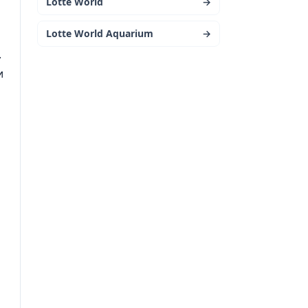
Lotte World
→
Lotte World Aquarium
→
.
и