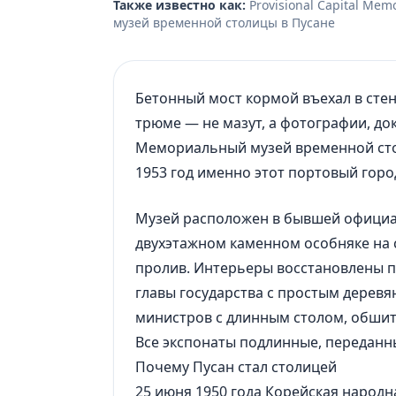
Также известно как:
Provisional Capital M
музей временной столицы в Пусане
Бетонный мост кормой въехал в стену
трюме — не мазут, а фотографии, до
Мемориальный музей временной стол
1953 год именно этот портовый гор
Музей расположен в бывшей официа
двухэтажном каменном особняке на с
пролив. Интерьеры восстановлены 
главы государства с простым деревя
министров с длинным столом, обшит
Все экспонаты подлинные, передан
Почему Пусан стал столицей
25 июня 1950 года Корейская народн