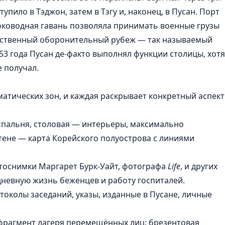
упило в Тэджон, затем в Тэгу и, наконец, в Пусан. Порт
оководная гавань позволяла принимать военные грузы
тественный оборонительный рубеж — так называемый
53 года Пусан де-факто выполнял функции столицы, хотя
е получал.
матических зон, и каждая раскрывает конкретный аспект
спальня, столовая — интерьеры, максимально
тене — карта Корейского полуострова с линиями
оснимки Маргарет Бурк-Уайт, фотографа
Life
, и других
невную жизнь беженцев и работу госпиталей.
околы заседаний, указы, изданные в Пусане, личные
рагмент лагеря перемещённых лиц: брезентовая