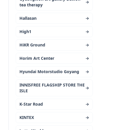
→
tea therapy
Hallasan
→
High1
→
HiKR Ground
→
Horim Art Center
→
Hyundai Motorstudio Goyang
→
INNISFREE FLAGSHIP STORE THE
→
ISLE
K-Star Road
→
KINTEX
→