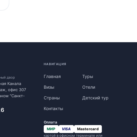
НАВИГАЦИЯ
Главная
Туры
нный двор
ная Канала
Визы
Отели
таж, офис 307
аном "Санкт-
Страны
Детский тур
Контакты
26
Оплата
МИР
VISA
Mastercard
картой в офисном терминале или