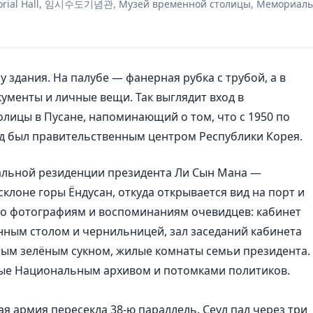
emorial Hall, 임시수도기념관, Музей временной столицы, Мемориал
 здания. На палубе — фанерная рубка с трубой, а в
кументы и личные вещи. Так выглядит вход в
ицы в Пусане, напоминающий о том, что с 1950 по
од был правительственным центром Республики Корея.
льной резиденции президента Ли Сын Мана —
клоне горы Ёндусан, откуда открывается вид на порт и
по фотографиям и воспоминаниям очевидцев: кабинет
нным столом и чернильницей, зал заседаний кабинета
ым зелёным сукном, жилые комнаты семьи президента.
ные Национальным архивом и потомками политиков.
ая армия пересекла 38-ю параллель. Сеул пал через три