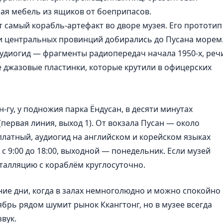
ная мебель из ящиков от боеприпасов.
т самый корабль-артефакт во дворе музея. Его прототип
 и центральных провинций добирались до Пусана морем
удиогид — фрагменты радиопередач начала 1950-х, реч
е джазовые пластинки, которые крутили в офицерских
-гу, у подножия парка Ёндусан, в десяти минутах
первая линия, выход 1). От вокзала Пусан — около
сплатный, аудиогид на английском и корейском языках
 с 9:00 до 18:00, выходной — понедельник. Если музей
талляцию с кораблём круглосуточно.
ие дни, когда в залах немноголюдно и можно спокойно
ябрь рядом шумит рынок Ккангтонг, но в музее всегда
звук.