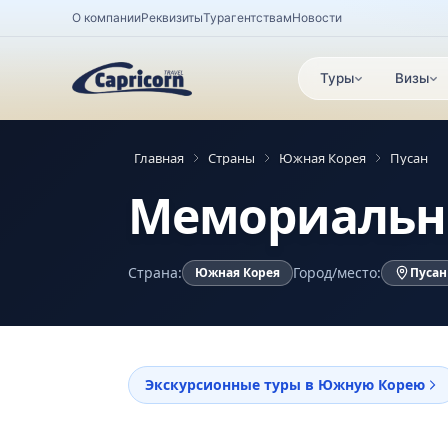
О компании
Реквизиты
Турагентствам
Новости
Туры
Визы
Главная
Страны
Южная Корея
Пусан
Мемориальн
Страна:
Город/место:
Южная Корея
Пусан
Экскурсионные туры в Южную Корею