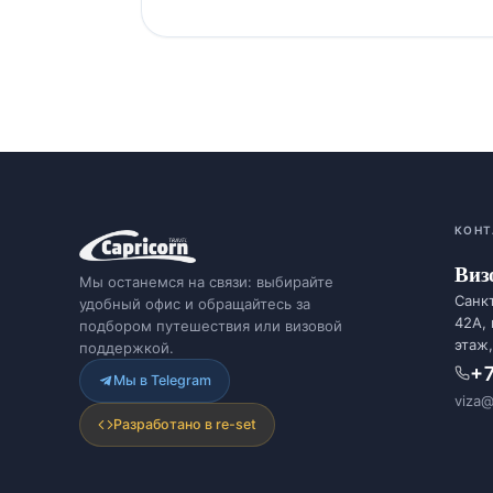
КОНТ
Виз
Мы останемся на связи: выбирайте
Санкт
удобный офис и обращайтесь за
42А,
подбором путешествия или визовой
этаж,
поддержкой.
+7
Мы в Telegram
viza@
Разработано в re-set