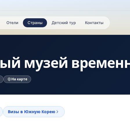
Отели
Страны
Детский тур
Контакты
ый музей времен
На карте
Визы в Южную Корею