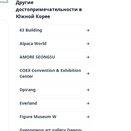
ьный
Другие
достопримечательности в
Южной Корее
63 Building
→
Alpaca World
→
AMORE SEONGSU
→
COEX Convention & Exhibition
→
Center
Dpirang
→
Everland
→
Figure Museum W
→
Gyeongwon art gallery Dawon-