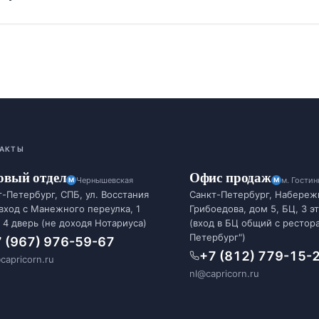
АКТЫ
овый отдел
Офис продаж
Чернышевская
м. Гости
-Петербург, СПБ, ул. Восстания
Санкт-Петербург, Набереж
 вход с Манежного переулка, 1
Грибоедова, дом 5, БЦ, 3 э
 4 дверь (не доходя Нотариуса)
(вход в БЦ общий с рестор
Петербург")
 (967) 976-59-67
+7 (812) 779-15-
capricorn.ru
nl@capricorn.ru