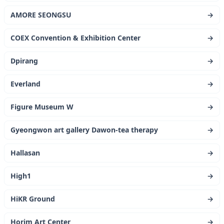
AMORE SEONGSU
→
COEX Convention & Exhibition Center
→
Dpirang
→
Everland
→
Figure Museum W
→
Gyeongwon art gallery Dawon-tea therapy
→
Hallasan
→
High1
→
HiKR Ground
→
Horim Art Center
→