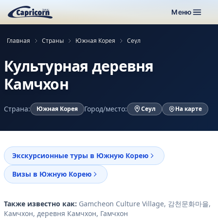
Меню
Главная
Страны
Южная Корея
Сеул
Культурная деревня
Камчхон
Страна:
Город/место:
Южная Корея
Сеул
На карте
Экскурсионные туры в Южную Корею
Визы в Южную Корею
Также известно как:
Gamcheon Culture Village, 감천문화마을,
Камчхон, деревня Камчхон, Гамчхон