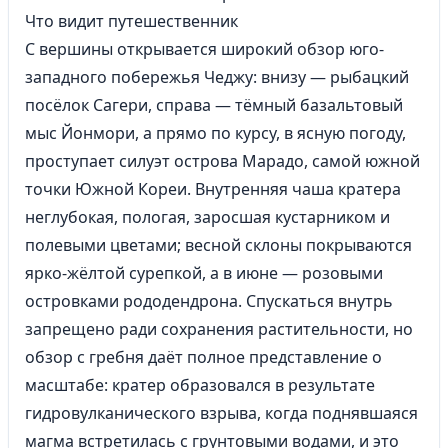
Что видит путешественник
С вершины открывается широкий обзор юго-
западного побережья Чеджу: внизу — рыбацкий
посёлок Сагери, справа — тёмный базальтовый
мыс Йонмори, а прямо по курсу, в ясную погоду,
проступает силуэт острова Марадо, самой южной
точки Южной Кореи. Внутренняя чаша кратера
неглубокая, пологая, заросшая кустарником и
полевыми цветами; весной склоны покрываются
ярко-жёлтой сурепкой, а в июне — розовыми
островками рододендрона. Спускаться внутрь
запрещено ради сохранения растительности, но
обзор с гребня даёт полное представление о
масштабе: кратер образовался в результате
гидровулканического взрыва, когда поднявшаяся
магма встретилась с грунтовыми водами, и это