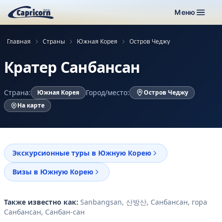
Меню
Главная
Страны
Южная Корея
Остров Чеджу
Кратер Санбансан
Страна:
Город/место:
Южная Корея
Остров Чеджу
На карте
Экскурсионные туры в Южную Корею
Визы в Южную Корею
Также известно как:
Sanbangsan, 산방산, Санбансан, гора
Санбансан, Санбан-сан