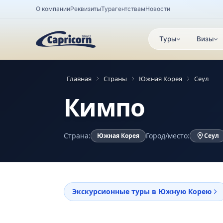
О компании
Реквизиты
Турагентствам
Новости
Туры
Визы
Главная
Страны
Южная Корея
Сеул
Кимпо
Страна:
Город/место:
Южная Корея
Сеул
Экскурсионные туры в Южную Корею