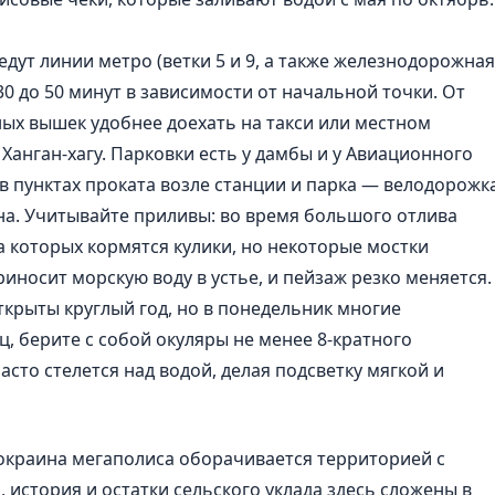
едут линии метро (ветки 5 и 9, а также железнодорожная
30 до 50 минут в зависимости от начальной точки. От
ых вышек удобнее доехать на такси или местном
к Ханган-хагу. Парковки есть у дамбы и у Авиационного
в пунктах проката возле станции и парка — велодорожк
на. Учитывайте приливы: во время большого отлива
 которых кормятся кулики, но некоторые мостки
иносит морскую воду в устье, и пейзаж резко меняется.
крыты круглый год, но в понедельник многие
ц, берите с собой окуляры не менее 8-кратного
асто стелется над водой, делая подсветку мягкой и
 окраина мегаполиса оборачивается территорией с
 история и остатки сельского уклада здесь сложены в