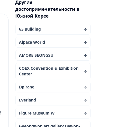
Другие
достопримечательности в
Южной Корее
63 Building
→
Alpaca World
→
AMORE SEONGSU
→
COEX Convention & Exhibition
→
Center
Dpirang
→
Everland
→
й
Figure Museum W
→
Gyeongwon art gallery Dawon-