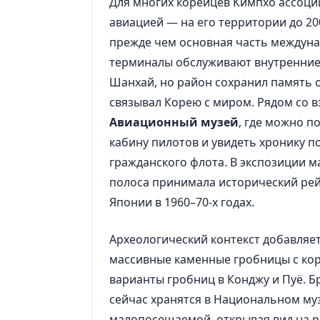
Для многих корейцев Кимпхо ассоции
авиацией — на его территории до 2
прежде чем основная часть междуна
терминалы обслуживают внутренние 
Шанхай, но район сохранил память о
связывал Корею с миром. Рядом со 
Авиационный музей
, где можно п
кабину пилотов и увидеть хронику п
гражданского флота. В экспозиции 
полоса принимала исторический рей
Японии в 1960–70-х годах.
Археологический контекст добавляе
массивные каменные гробницы с к
варианты гробниц в Конджу и Пуё. Б
сейчас хранятся в Национальном муз
малопосещаемой, открывая вид на ри