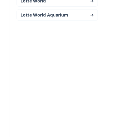
Lotte World
→
Lotte World Aquarium
→