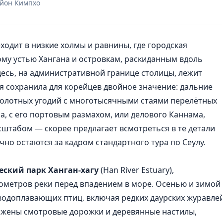
айон Кимпхо
ходит в низкие холмы и равнины, где городская
ому устью Хангана и островкам, раскиданным вдоль
есь, на административной границе столицы, лежит
я сохранила для корейцев двойное значение: дальние
болотных угодий с многотысячными стаями перелётных
на, с его портовым размахом, или делового Каннама,
штабом — скорее предлагает всмотреться в те детали
но остаются за кадром стандартного тура по Сеулу.
еский парк Ханган-хагу
(Han River Estuary),
ометров реки перед впадением в море. Осенью и зимой
 водоплавающих птиц, включая редких даурских журавле
ожены смотровые дорожки и деревянные настилы,