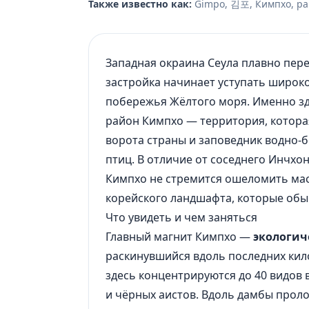
Также известно как:
Gimpo, 김포, Кимпхо, р
Западная окраина Сеула плавно пере
застройка начинает уступать широк
побережья Жёлтого моря. Именно зд
район Кимпхо — территория, котора
ворота страны и заповедник водно-
птиц. В отличие от соседнего Инчхо
Кимпхо не стремится ошеломить мас
корейского ландшафта, которые обыч
Что увидеть и чем заняться
Главный магнит Кимпхо —
экологич
раскинувшийся вдоль последних кил
здесь концентрируются до 40 видов
и чёрных аистов. Вдоль дамбы прол