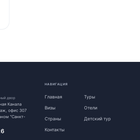
НАВИГАЦИЯ
Главная
Туры
нный двор
ная Канала
Визы
Отели
таж, офис 307
аном "Санкт-
Страны
Детский тур
Контакты
26