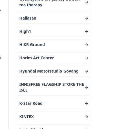
→
tea therapy
о
Hallasan
→
High1
→
HiKR Ground
→
а
Horim Art Center
→
Hyundai Motorstudio Goyang
→
INNISFREE FLAGSHIP STORE THE
→
ISLE
K-Star Road
→
KINTEX
→