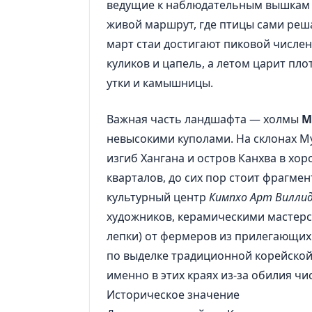
ведущие к наблюдательным вышкам и
живой маршрут, где птицы сами реша
март стаи достигают пиковой числен
куликов и цапель, а летом царит пло
утки и камышницы.
Важная часть ландшафта — холмы
М
невысокими куполами. На склонах М
изгиб Хангана и остров Канхва в хор
кварталов, до сих пор стоит фрагм
культурный центр
Кимпхо Арт Вилли
художников, керамическими мастерс
лепки) от фермеров из прилегающих 
по выделке традиционной корейско
именно в этих краях из-за обилия ч
Историческое значение