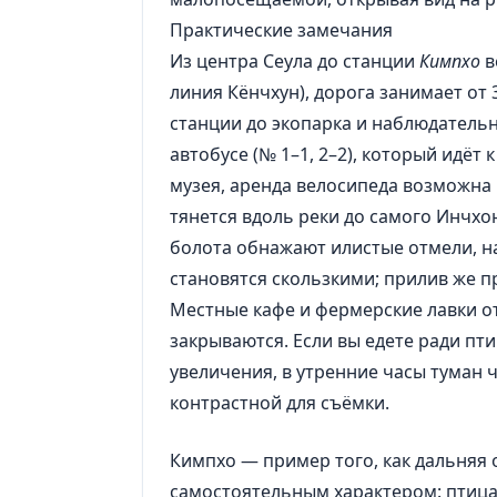
Практические замечания
Из центра Сеула до станции
Кимпхо
в
линия Кёнчхун), дорога занимает от 
станции до экопарка и наблюдательн
автобусе (№ 1–1, 2–2), который идёт 
музея, аренда велосипеда возможна 
тянется вдоль реки до самого Инчхо
болота обнажают илистые отмели, на
становятся скользкими; прилив же пр
Местные кафе и фермерские лавки от
закрываются. Если вы едете ради пти
увеличения, в утренние часы туман ч
контрастной для съёмки.
Кимпхо — пример того, как дальняя
самостоятельным характером: птица,