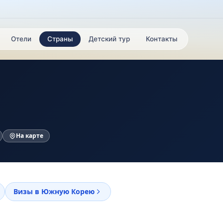
Отели
Страны
Детский тур
Контакты
На карте
Визы в Южную Корею