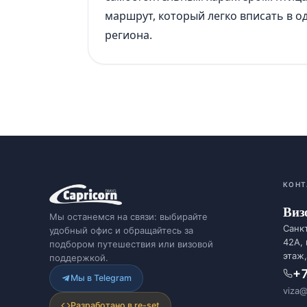
маршрут, который легко вписать в о
региона.
КОНТ
Виз
Мы останемся на связи: выбирайте
Санкт
удобный офис и обращайтесь за
42А,
подбором путешествия или визовой
этаж,
поддержкой.
+7
Мы в Telegram
viza@
Разработано в re-set