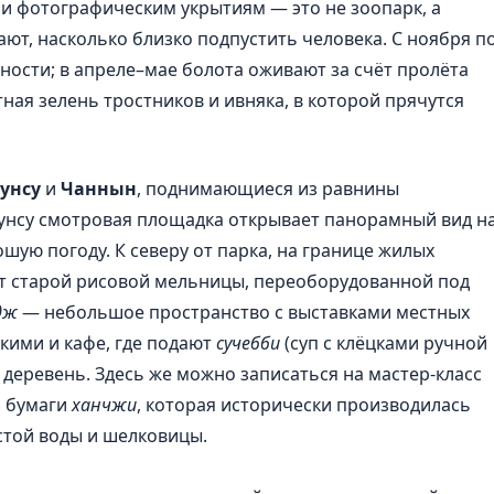
 фотографическим укрытиям — это не зоопарк, а
ют, насколько близко подпустить человека. С ноября п
ности; в апреле–мае болота оживают за счёт пролёта
тная зелень тростников и ивняка, в которой прячутся
унсу
и
Чаннын
, поднимающиеся из равнины
унсу смотровая площадка открывает панорамный вид н
ошую погоду. К северу от парка, на границе жилых
ент старой рисовой мельницы, переоборудованной под
дж
— небольшое пространство с выставками местных
кими и кафе, где подают
сучебби
(суп с клёцками ручной
деревень. Здесь же можно записаться на мастер-класс
й бумаги
ханчжи
, которая исторически производилась
истой воды и шелковицы.