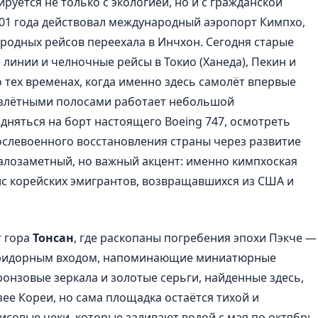
руется не только с экологией, но и с гражданской
001 года действовал международный аэропорт Кимпхо,
родных рейсов переехала в Инчхон. Сегодня старые
линии и челночные рейсы в Токио (Ханеда), Пекин и
 тех временах, когда именно здесь самолёт впервые
взлётными полосами работает небольшой
одняться на борт настоящего Boeing 747, осмотреть
ослевоенного восстановления страны через развитие
малозаметный, но важный акцент: именно кимпхоская
с корейских эмигрантов, возвращавшихся из США и
т гора
Тонсан
, где раскопаны погребения эпохи Пэкче —
оридорным входом, напоминающие миниатюрные
ронзовые зеркала и золотые серьги, найденные здесь,
ее Кореи, но сама площадка остаётся тихой и
совые чеки, которые заливают водой с мая по октябрь.