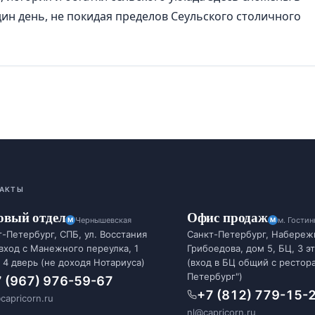
дин день, не покидая пределов Сеульского столичного
АКТЫ
овый отдел
Офис продаж
Чернышевская
м. Гости
-Петербург, СПБ, ул. Восстания
Санкт-Петербург, Набереж
 вход с Манежного переулка, 1
Грибоедова, дом 5, БЦ, 3 э
 4 дверь (не доходя Нотариуса)
(вход в БЦ общий с рестор
Петербург")
 (967) 976-59-67
+7 (812) 779-15-
capricorn.ru
nl@capricorn.ru