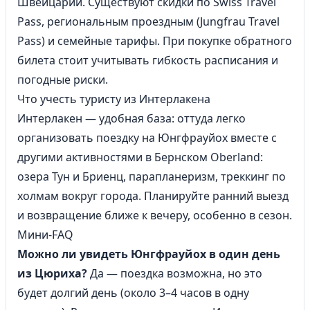
Швейцарии
. Существуют скидки по Swiss Travel
Pass, региональным проездным (Jungfrau Travel
Pass) и семейные тарифы. При покупке обратного
билета стоит учитывать гибкость расписания и
погодные риски.
Что учесть туристу из Интерлакена
Интерлакен
— удобная база: оттуда легко
организовать поездку на Юнгфрауйох вместе с
другими активностями в Бернском Oberland:
озера Тун и Бриенц, парапланеризм, треккинг по
холмам вокруг города. Планируйте ранний выезд
и возвращение ближе к вечеру, особенно в сезон.
Мини-FAQ
Можно ли увидеть Юнгфрауйох в один день
из
Цюриха
?
Да — поездка возможна, но это
будет долгий день (около 3–4 часов в одну