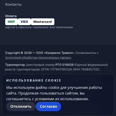
Контакты
Оплата
МИР
VISA
Mastercard
картой в офисном терминале или наличными
Copyright © 2026 — ООО «Каприкон Трэвел».
Ознакомьтесь с
политикой обработки персональных данных
.
Туроператор
, реестровый номер
РТО 016426
(Единый федеральный
реестр туроператоров). ОГРН 1117847091229, ИНН 7838457020.
Наш сайт, его материалы, дизайн являются объектами авторского
ИСПОЛЬЗОВАНИЕ COOKIE
права. Все права защищены и охраняются законом. Запрещается
использование любых материалов сайта без письменного разрешения
Мы используем файлы cookie для улучшения работы
правообладателя. При полном или частичном использовании
сайта. Продолжая пользоваться сайтом, вы
материалов гиперссылка на
https://capricorn.ru
обязательна.
соглашаетесь с условиями их использования.
Обращаем ваше внимание на то, что информация на сайте
Отклонить
Согласен
предоставлена исключительно для ознакомления и не является
публичной офертой, определяемой положениями ст. 437 ГК РФ.