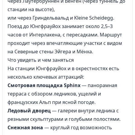
через Лаутербруннен и Венген (через туннель до
станции на высоте),
или через Гриндельвальд и Kleine Scheidegg.
Поезд до Юнгфрауйох занимает около 2,5–3
часов от Интерлакена, с пересадками. Маршрут
проходит через впечатляющие участки с видом
на Северные стены Эйгера и Мёнха.
Что увидеть и чем заняться
На станции Юнгфрауйох и в окрестностях есть
несколько ключевых аттракций:
Смотровая площадка Sphinx
— панорамная
терраса с обзором ледников, ущелий и
французских Альп при ясной погоде.
Ледовый дворец
— галереи внутри ледника с
резными скульптурами и голубыми полостями.
Снежная зона
— круглый год возможность