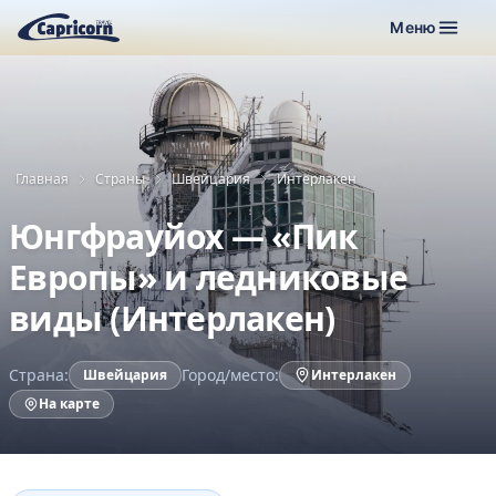
Меню
Главная
Страны
Швейцария
Интерлакен
Юнгфрауйох — «Пик
Европы» и ледниковые
виды (Интерлакен)
Страна:
Город/место:
Швейцария
Интерлакен
На карте