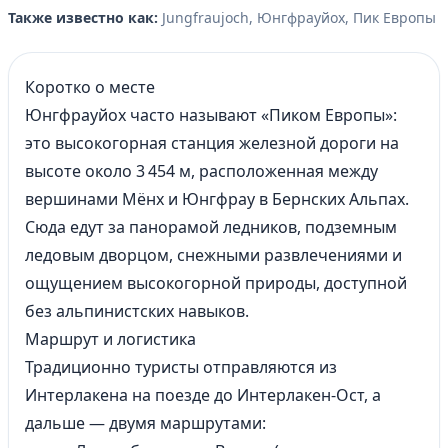
1
Также известно как:
Jungfraujoch, Юнгфрауйох, Пик Европы
of
5
Коротко о месте
Юнгфрауйох часто называют «Пиком Европы»:
это высокогорная станция железной дороги на
высоте около 3 454 м, расположенная между
вершинами Мёнх и Юнгфрау в Бернских Альпах.
Сюда едут за панорамой ледников, подземным
ледовым дворцом, снежными развлечениями и
ощущением высокогорной природы, доступной
без альпинистских навыков.
Маршрут и логистика
Традиционно туристы отправляются из
Интерлакена на поезде до
Интерлакен
-Ост, а
дальше — двумя маршрутами: