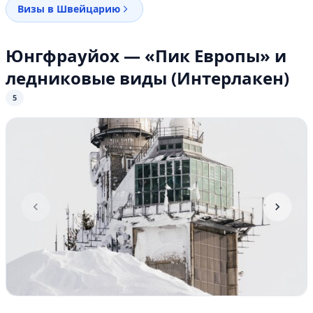
Визы в Швейцарию
Юнгфрауйох — «Пик Европы» и
ледниковые виды (Интерлакен)
5
Item